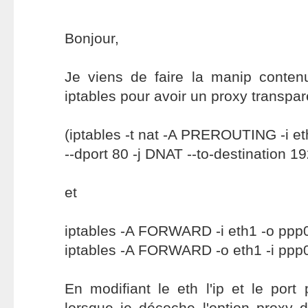
Bonjour,
Je viens de faire la manip conte
iptables pour avoir un proxy transpar
(iptables -t nat -A PREROUTING -i eth
--dport 80 -j DNAT --to-destination 1
et
iptables -A FORWARD -i eth1 -o ppp
iptables -A FORWARD -o eth1 -i ppp
En modifiant le eth l'ip et le por
lorsque je décoche l'option proxy 