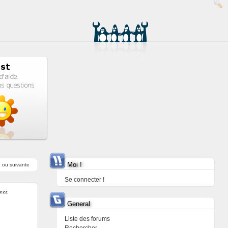
Moi !
e
ou
suivante
Se connecter !
ezz
General
Liste des forums