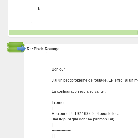
J'a
Re: Pb de Routage
Bonjour
J'ai un petit problème de routage. EN effet j' ai u
La configuration est la suivante :
Internet
|
Routeur ( IP : 192.168.0.254 pour le local
une IP publique donnée par mon FAI)
|
----------------
| |