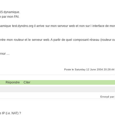
DNS dynamique.
e par mon FAI.
namique test.dyndns.org il arrive sur mon serveur web et non sur l interface de mo
tre mon routeur et le serveur web. A partir de quel composant réseau (routeur o
vur ....
Poste le Saturday 12 June 2004 20:28:44
Répondre
Citer
Envoyé par
e IP (i.e. NAT) ?