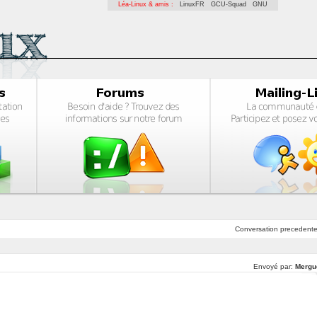
Léa-Linux & amis :
LinuxFR
GCU-Squad
GNU
Conversation
precedent
Envoyé par:
Mergu