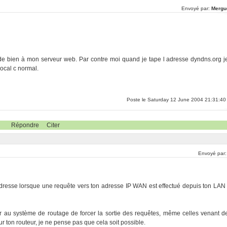
Envoyé par:
Mergu
cède bien à mon serveur web. Par contre moi quand je tape l adresse dyndns.org j
local c normal.
Poste le Saturday 12 June 2004 21:31:40
Répondre
Citer
Envoyé par
d'adresse lorsque une requête vers ton adresse IP WAN est effectué depuis ton LAN 
r au système de routage de forcer la sortie des requêtes, même celles venant d
sur ton routeur, je ne pense pas que cela soit possible.