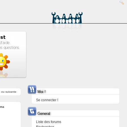
Moi !
e
ou
suivante
Se connecter !
uma
General
Liste des forums