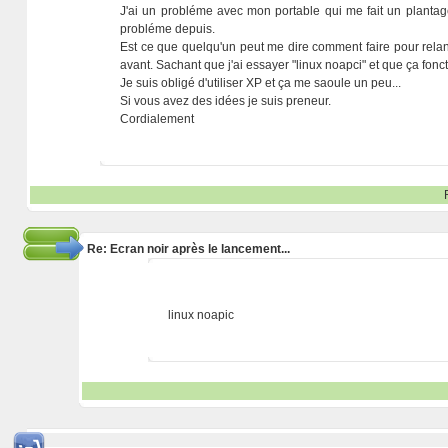
J'ai un probléme avec mon portable qui me fait un plantage a
probléme depuis.
Est ce que quelqu'un peut me dire comment faire pour rela
avant. Sachant que j'ai essayer "linux noapci" et que ça fonc
Je suis obligé d'utiliser XP et ça me saoule un peu...
Si vous avez des idées je suis preneur.
Cordialement
Re: Ecran noir après le lancement...
linux noapic