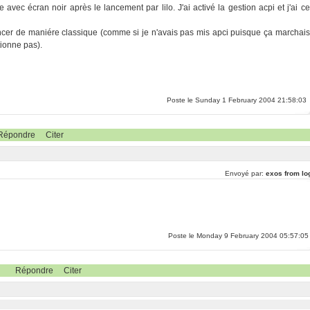
vec écran noir après le lancement par lilo. J'ai activé la gestion acpi et j'ai ce
ncer de maniére classique (comme si je n'avais pas mis apci puisque ça marchais
tionne pas).
Poste le Sunday 1 February 2004 21:58:03
Répondre
Citer
Envoyé par:
exos from lo
Poste le Monday 9 February 2004 05:57:05
Répondre
Citer