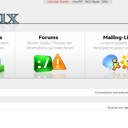
Léa-Linux & amis :
LinuxFR
GCU-Squad
GNU
Conversation
precedent
Envoyé par:
n