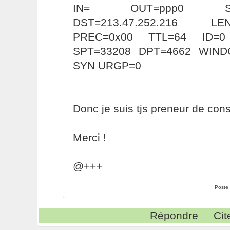
IN= OUT=ppp0 SRC=19
DST=213.47.252.216 L
PREC=0x00 TTL=64 ID=
SPT=33208 DPT=4662 WIND
SYN URGP=0
Donc je suis tjs preneur de con
Merci !
@+++
Poste
Répondre
Cit