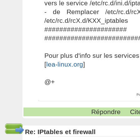
vers le service /etc/rc.d/ini.d/ipt
- de Remplacer /etc/rc.d/rc
/etc/rc.d/rcX.d/KXX_iptables
#####################
#########################
Pour plus d'info sur les services
[
lea-linux.org
]
@+
Po
Répondre
Cit
Re: IPtables et firewall