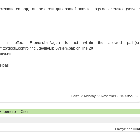
umentaire en php) j'ai une erreur qui apparaît dans les logs de Cherokee (serveur
ion in effect. File(/usr/bin/wget) is not within the allowed path(s):
/http/docu/.control/include/lib/Lib.System.php on line 20
usr/bin .
ve pas
Poste le Monday 22 November 2010 09:22:30
Répondre
Citer
Envoyé par:
lili