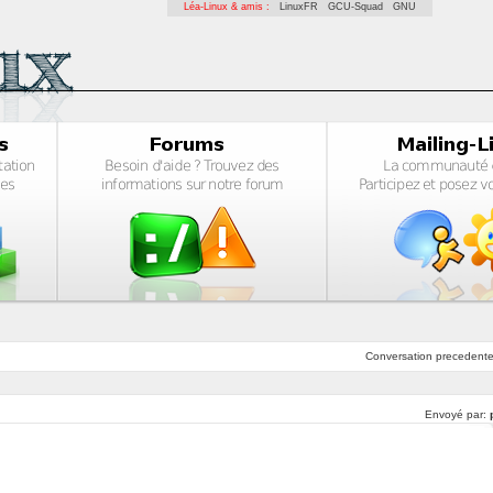
Léa-Linux & amis :
LinuxFR
GCU-Squad
GNU
Conversation
precedent
Envoyé par: