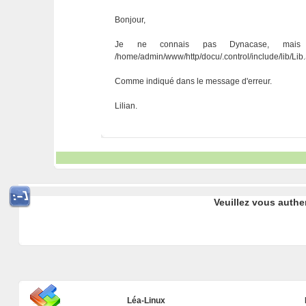
Bonjour,
Je ne connais pas Dynacase, mais 
/home/admin/www/http/docu/.control/include/lib/Lib
Comme indiqué dans le message d'erreur.
Lilian.
Veuillez vous authe
Léa-Linux