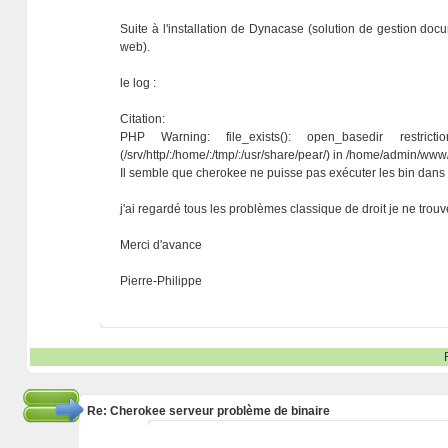
Suite à l'installation de Dynacase (solution de gestion doc
web).
le log :
Citation:
PHP Warning: file_exists(): open_basedir restrict
(/srv/http/:/home/:/tmp/:/usr/share/pear/) in /home/admin/www
Il semble que cherokee ne puisse pas exécuter les bin dans /
j'ai regardé tous les problèmes classique de droit je ne trou
Merci d'avance
Pierre-Philippe
Re: Cherokee serveur problème de binaire