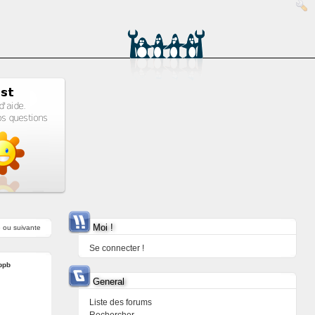
Moi !
e
ou
suivante
Se connecter !
ppb
General
Liste des forums