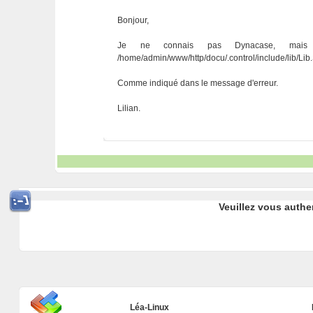
Bonjour,
Je ne connais pas Dynacase, mais 
/home/admin/www/http/docu/.control/include/lib/Lib
Comme indiqué dans le message d'erreur.
Lilian.
Veuillez vous authe
Léa-Linux