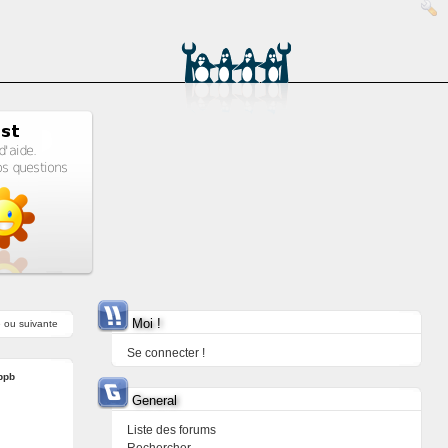
Moi !
e
ou
suivante
Se connecter !
ppb
General
Liste des forums