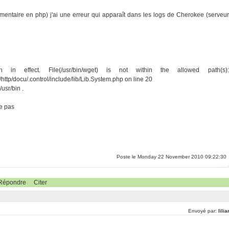
umentaire en php) j'ai une erreur qui apparaît dans les logs de Cherokee (serveur
ion in effect. File(/usr/bin/wget) is not within the allowed path(s):
/http/docu/.control/include/lib/Lib.System.php on line 20
usr/bin .
ve pas
Poste le Monday 22 November 2010 09:22:30
Répondre
Citer
Envoyé par:
lili