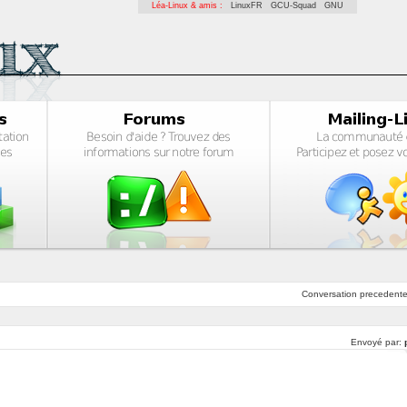
Léa-Linux & amis :
LinuxFR
GCU-Squad
GNU
Conversation
precedent
Envoyé par: