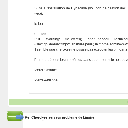
Suite à l'installation de Dynacase (solution de gestion doc
web).
le log :
Citation:
PHP Warning: file_exists(): open_basedir restrict
(/srv/http/:/home/:/tmp/:/usr/share/pear/) in /home/admin/www
Il semble que cherokee ne puisse pas exécuter les bin dans /
j'ai regardé tous les problèmes classique de droit je ne trou
Merci d'avance
Pierre-Philippe
Re: Cherokee serveur problème de binaire