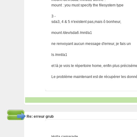
mount : you must specify the filesystem type
3 -
sda3, 4 & 5 n'existent pas,mais ô bonheur,
mount /dev/sda6 /mnt/a1
ne renvoyant aucun message d'erreur, je fais un
ls /mnt/a1
et là je vois le répertoire home, enfin plus préciséme
Le problème maintenant est de récupérer les données
Re: erreur grub
Holla camarade,