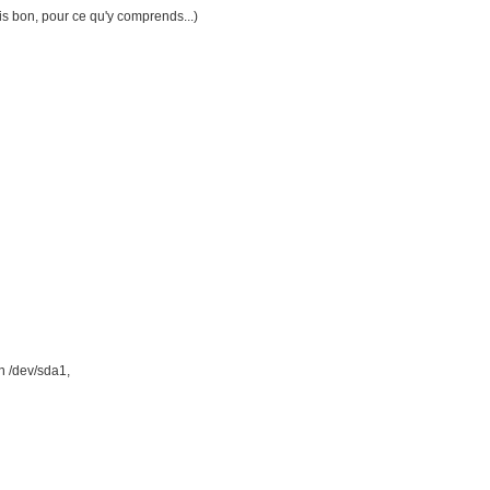
is bon, pour ce qu'y comprends...)
n /dev/sda1,