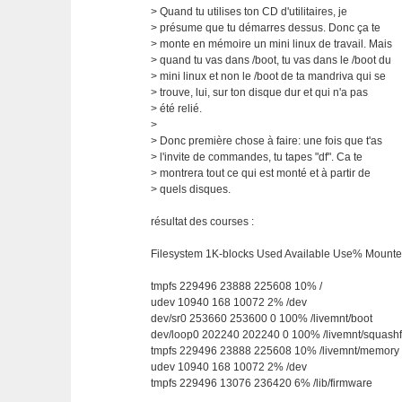
> Quand tu utilises ton CD d'utilitaires, je
> présume que tu démarres dessus. Donc ça te
> monte en mémoire un mini linux de travail. Mais
> quand tu vas dans /boot, tu vas dans le /boot du
> mini linux et non le /boot de ta mandriva qui se
> trouve, lui, sur ton disque dur et qui n'a pas
> été relié.
>
> Donc première chose à faire: une fois que t'as
> l'invite de commandes, tu tapes "df". Ca te
> montrera tout ce qui est monté et à partir de
> quels disques.
résultat des courses :
Filesystem 1K-blocks Used Available Use% Mount
tmpfs 229496 23888 225608 10% /
udev 10940 168 10072 2% /dev
dev/sr0 253660 253600 0 100% /livemnt/boot
dev/loop0 202240 202240 0 100% /livemnt/squash
tmpfs 229496 23888 225608 10% /livemnt/memory
udev 10940 168 10072 2% /dev
tmpfs 229496 13076 236420 6% /lib/firmware