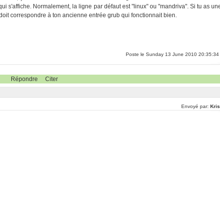
i s'affiche. Normalement, la ligne par défaut est "linux" ou "mandriva". Si tu as un
doit correspondre à ton ancienne entrée grub qui fonctionnait bien.
Poste le Sunday 13 June 2010 20:35:34
Répondre
Citer
Envoyé par:
Kris