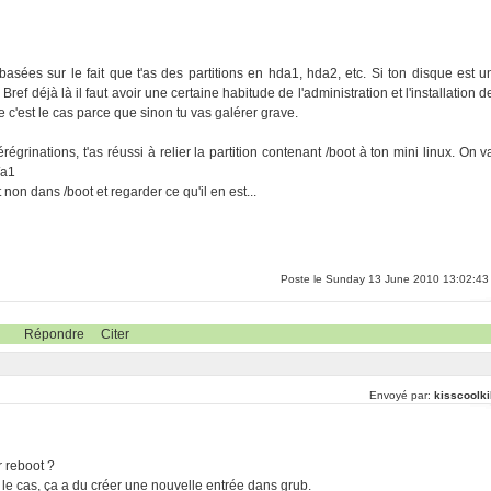
sées sur le fait que t'as des partitions en hda1, hda2, etc. Si ton disque est u
ref déjà là il faut avoir une certaine habitude de l'administration et l'installation d
 c'est le cas parce que sinon tu vas galérer grave.
rinations, t'as réussi à relier la partition contenant /boot à ton mini linux. On v
/a1
 non dans /boot et regarder ce qu'il en est...
Poste le Sunday 13 June 2010 13:02:43
Répondre
Citer
Envoyé par:
kisscoolki
r reboot ?
t le cas, ça a du créer une nouvelle entrée dans grub.