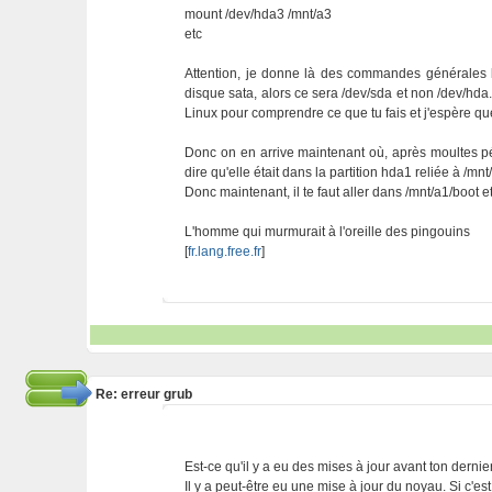
mount /dev/hda3 /mnt/a3
etc
Attention, je donne là des commandes générales ba
disque sata, alors ce sera /dev/sda et non /dev/hda. B
Linux pour comprendre ce que tu fais et j'espère que
Donc on en arrive maintenant où, après moultes pérég
dire qu'elle était dans la partition hda1 reliée à /mnt
Donc maintenant, il te faut aller dans /mnt/a1/boot et
L'homme qui murmurait à l'oreille des pingouins
[
fr.lang.free.fr
]
Re: erreur grub
Est-ce qu'il y a eu des mises à jour avant ton dernie
Il y a peut-être eu une mise à jour du noyau. Si c'es