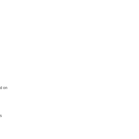
ed on
fs