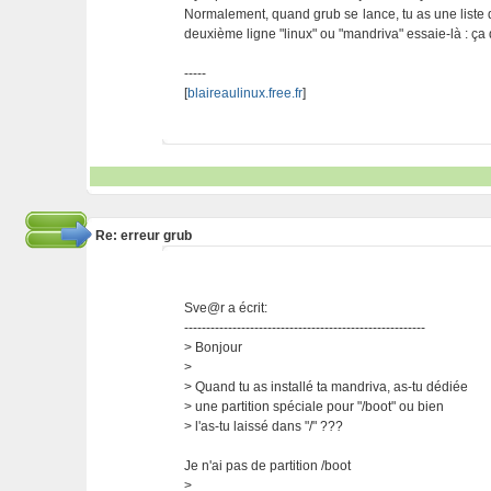
Normalement, quand grub se lance, tu as une liste qu
deuxième ligne "linux" ou "mandriva" essaie-là : ça 
-----
[
blaireaulinux.free.fr
]
Re: erreur grub
Sve@r a écrit:
-------------------------------------------------------
> Bonjour
>
> Quand tu as installé ta mandriva, as-tu dédiée
> une partition spéciale pour "/boot" ou bien
> l'as-tu laissé dans "/" ???
Je n'ai pas de partition /boot
>