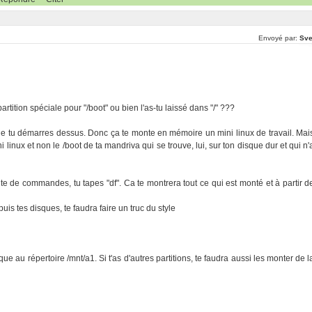
Envoyé par:
Sv
rtition spéciale pour "/boot" ou bien l'as-tu laissé dans "/" ???
 que tu démarres dessus. Donc ça te monte en mémoire un mini linux de travail. Mai
 linux et non le /boot de ta mandriva qui se trouve, lui, sur ton disque dur et qui n'
ite de commandes, tu tapes "df". Ca te montrera tout ce qui est monté et à partir d
is tes disques, te faudra faire un truc du style
que au répertoire /mnt/a1. Si t'as d'autres partitions, te faudra aussi les monter de l