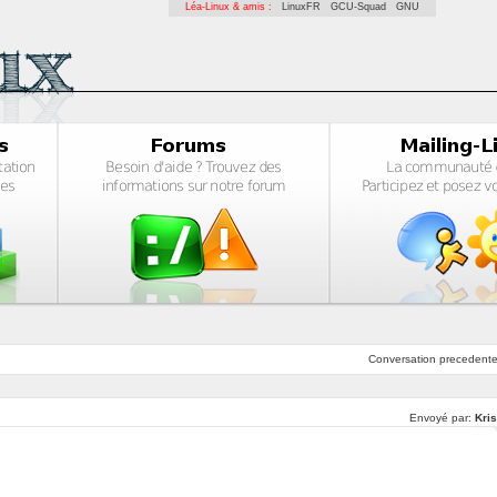
Léa-Linux & amis :
LinuxFR
GCU-Squad
GNU
Conversation
precedent
Envoyé par:
Kris