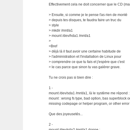
Effectivement cela ne doit concerner que le CD (ma
> Ensuite, si comme je le pense t'as rien de monté
> depuis tes disques, te faudra faire un truc du
> style
> mkdir /mnt/a1
> mount /dev/hda1 /mnt/a1
>
>Bref
> déjà là il faut avoir une certaine habitude de
> l'administration et l'installation de Linux pour
> comprendre ce que tu fais et j'espère que c'est
> le cas parce que sinon tu vas galérer grave.
Tu ne crois pas si bien dire :
1 -
mount /dev/sda1 /mnt/a1, là le système me répond :
mount : wrong fs type, bad option, bas superblock o
missing codepage or helper program, or other error
Que des joyeusetés...
2 -
mount /dev/sda2 /mnt/a1 donne :