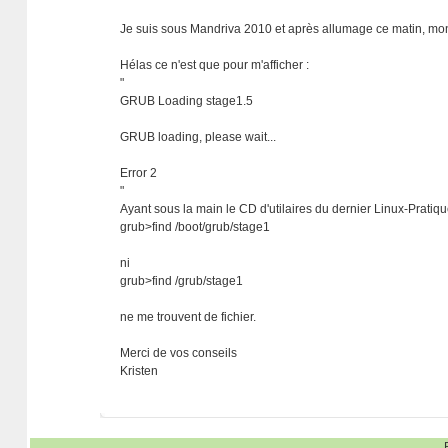
Je suis sous Mandriva 2010 et après allumage ce matin, mon
Hélas ce n'est que pour m'afficher :
"
GRUB Loading stage1.5
GRUB loading, please wait...
Error 2
"
Ayant sous la main le CD d'utilaires du dernier Linux-Pratique
grub>find /boot/grub/stage1
ni
grub>find /grub/stage1
ne me trouvent de fichier.
Merci de vos conseils
Kristen