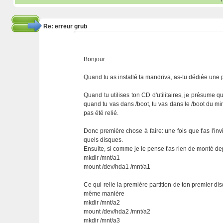
Re: erreur grub
Bonjour
Quand tu as installé ta mandriva, as-tu dédiée une pa
Quand tu utilises ton CD d'utilitaires, je présume
quand tu vas dans /boot, tu vas dans le /boot du mini
pas été relié.
Donc première chose à faire: une fois que t'as l'inv
quels disques.
Ensuite, si comme je le pense t'as rien de monté depu
mkdir /mnt/a1
mount /dev/hda1 /mnt/a1
Ce qui relie la première partition de ton premier dis
même manière
mkdir /mnt/a2
mount /dev/hda2 /mnt/a2
mkdir /mnt/a3