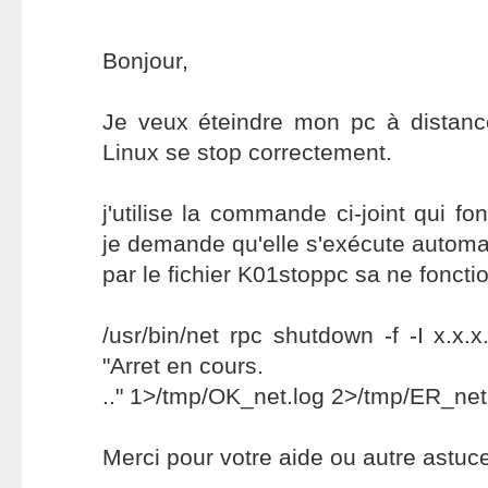
Bonjour,
Je veux éteindre mon pc à distanc
Linux se stop correctement.
j'utilise la commande ci-joint qui f
je demande qu'elle s'exécute autom
par le fichier K01stoppc sa ne foncti
/usr/bin/net rpc shutdown -f -I x.x.
"Arret en cours.
.." 1>/tmp/OK_net.log 2>/tmp/ER_net
Merci pour votre aide ou autre astuc