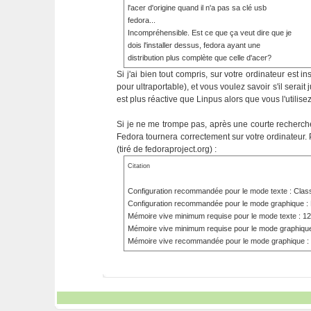
l'acer d'origine quand il n'a pas sa clé usb
fedora...
Incompréhensible. Est ce que ça veut dire que je
dois l'installer dessus, fedora ayant une
distribution plus complète que celle d'acer?
Si j'ai bien tout compris, sur votre ordinateur est i
pour ultraportable), et vous voulez savoir s'il serai
est plus réactive que Linpus alors que vous l'utilisez
Si je ne me trompe pas, après une courte recherche
Fedora tournera correctement sur votre ordinateur.
(tiré de fedoraproject.org) :
Citation
Configuration recommandée pour le mode texte : Cla
Configuration recommandée pour le mode graphique : 
Mémoire vive minimum requise pour le mode texte : 1
Mémoire vive minimum requise pour le mode graphique
Mémoire vive recommandée pour le mode graphique :