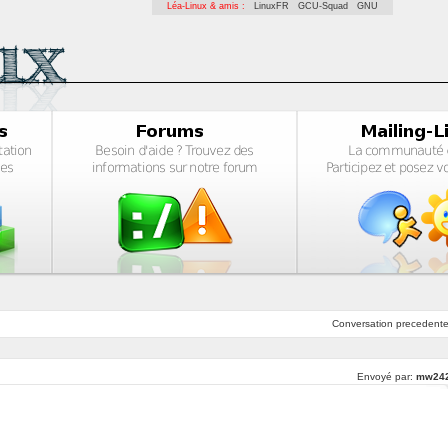
Léa-Linux & amis :
LinuxFR
GCU-Squad
GNU
Conversation
precedent
Envoyé par:
mw24