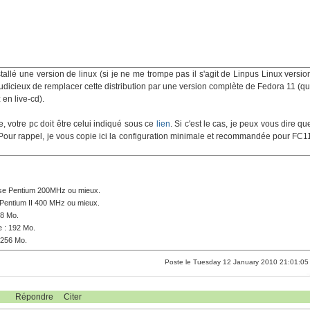
nstallé une version de linux (si je ne me trompe pas il s'agit de Linpus Linux versio
t judicieux de remplacer cette distribution par une version complète de Fedora 11 (qu
 en live-cd).
, votre pc doit être celui indiqué sous ce
lien
. Si c'est le cas, je peux vous dire qu
 Pour rappel, je vous copie ici la configuration minimale et recommandée pour FC1
sse Pentium 200MHz ou mieux.
Pentium II 400 MHz ou mieux.
28 Mo.
 : 192 Mo.
 256 Mo.
Poste le Tuesday 12 January 2010 21:01:05
Répondre
Citer