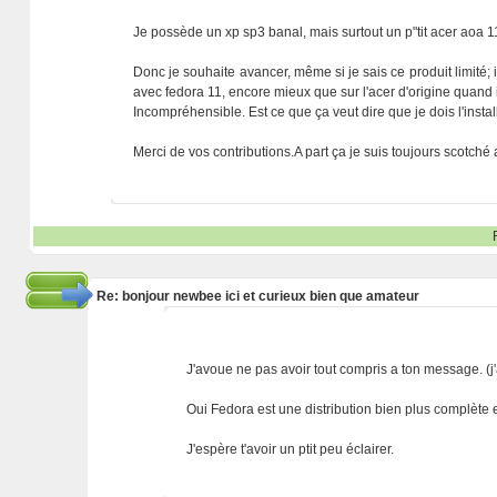
Je possède un xp sp3 banal, mais surtout un p"tit acer aoa 11
Donc je souhaite avancer, même si je sais ce produit limité; 
avec fedora 11, encore mieux que sur l'acer d'origine quand il
Incompréhensible. Est ce que ça veut dire que je dois l'insta
Merci de vos contributions.A part ça je suis toujours scotché 
Re: bonjour newbee ici et curieux bien que amateur
J'avoue ne pas avoir tout compris a ton message. (j
Oui Fedora est une distribution bien plus complète et 
J'espère t'avoir un ptit peu éclairer.