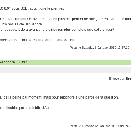
0 8,9", sous SSD, autant dire le premier.
il contient un linux convenable, et en plus me permet de naviguer en live persistant
 n'a pas sa clé usb fedora...
ller dessus, fedora ayant une distribution plus complète que celle d'acer?
avec samba... mais c'est une aure affaire de fou.
Poste le Saturday 9 January 2010 15:37:29
Répondre
Citer
Envoyé par:
Br
'ai de la peine par moment) mais pour répondre a une partie de ta question.
utilisable que les distrib. d'Acer.
Poste le Tuesday 12 January 2010 08:11:42