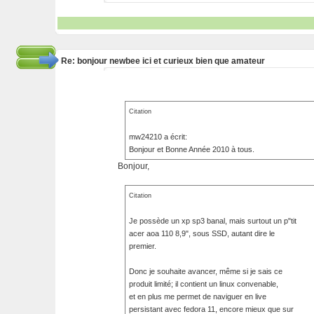
Re: bonjour newbee ici et curieux bien que amateur
Citation
mw24210 a écrit:
Bonjour et Bonne Année 2010 à tous.
Bonjour,
Citation
Je possède un xp sp3 banal, mais surtout un p"tit
acer aoa 110 8,9", sous SSD, autant dire le
premier.
Donc je souhaite avancer, même si je sais ce
produit limité; il contient un linux convenable,
et en plus me permet de naviguer en live
persistant avec fedora 11, encore mieux que sur