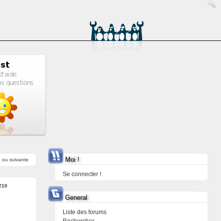
Moi !
e
ou
suivante
Se connecter !
210
General
Liste des forums