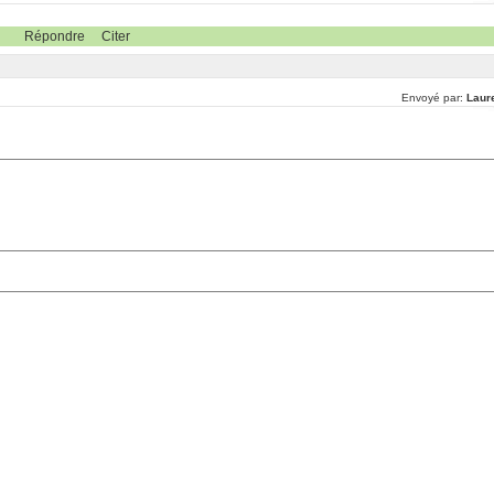
Répondre
Citer
Envoyé par:
Laure