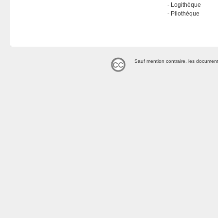
Logithèque
Pilothèque
Sauf mention contraire, les document