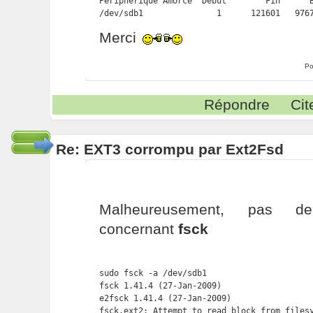
Périphérique Amorce  Début        Fin      B
/dev/sdb1               1      121601   976
Merci
Po
Répondre
Cit
Re: EXT3 corrompu par Ext2Fsd
Malheureusement, pas d
concernant
fsck
sudo fsck -a /dev/sdb1

fsck 1.41.4 (27-Jan-2009)

e2fsck 1.41.4 (27-Jan-2009)

fsck.ext2: Attempt to read block from filesy