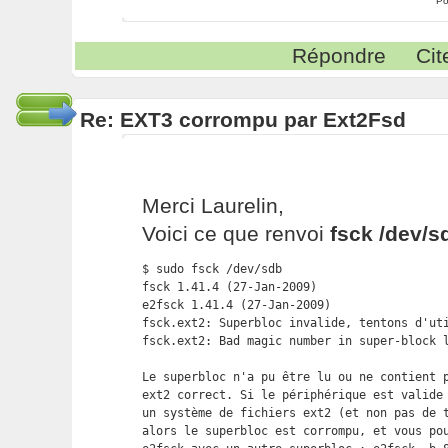
Po
Répondre
Cit
Re: EXT3 corrompu par Ext2Fsd
Merci Laurelin,
Voici ce que renvoi
fsck /dev/s
$ sudo fsck /dev/sdb

fsck 1.41.4 (27-Jan-2009)

e2fsck 1.41.4 (27-Jan-2009)

fsck.ext2: Superbloc invalide, tentons d'uti
fsck.ext2: Bad magic number in super-block l
Le superbloc n'a pu être lu ou ne contient p
ext2 correct. Si le périphérique est valide 
un système de fichiers ext2 (et non pas de t
alors le superbloc est corrompu, et vous pou