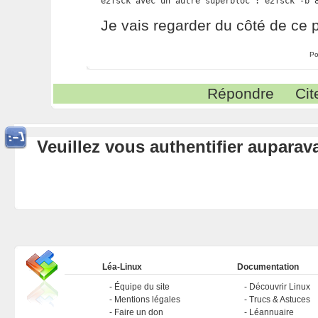
e2fsck avec un autre superbloc : e2fsck -b 
Je vais regarder du côté de ce 
Po
Répondre
Cit
Veuillez vous authentifier aupara
Léa-Linux
Documentation
Équipe du site
Découvrir Linux
Mentions légales
Trucs & Astuces
Faire un don
Léannuaire