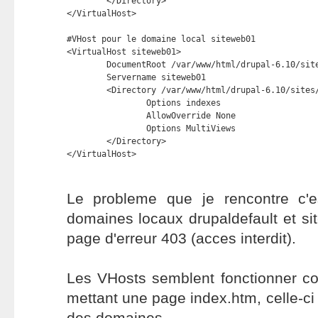
        </Directory>

</VirtualHost>

#VHost pour le domaine local siteweb01

<VirtualHost siteweb01>

        DocumentRoot /var/www/html/drupal-6.10/site
        Servername siteweb01

        <Directory /var/www/html/drupal-6.10/sites/
                Options indexes

                AllowOverride None

                Options MultiViews

        </Directory>

</VirtualHost>
Le probleme que je rencontre c'e
domaines locaux drupaldefault et si
page d'erreur 403 (acces interdit).
Les VHosts semblent fonctionner co
mettant une page index.htm, celle-ci
des domaines.