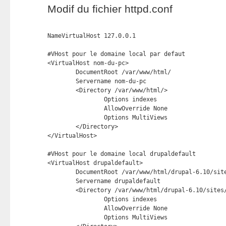
Modif du fichier httpd.conf
NameVirtualHost 127.0.0.1

#VHost pour le domaine local par defaut

<VirtualHost nom-du-pc>

        DocumentRoot /var/www/html/

        Servername nom-du-pc

        <Directory /var/www/html/>

                Options indexes

                AllowOverride None

                Options MultiViews

        </Directory>

</VirtualHost>

#VHost pour le domaine local drupaldefault

<VirtualHost drupaldefault>

        DocumentRoot /var/www/html/drupal-6.10/site
        Servername drupaldefault

        <Directory /var/www/html/drupal-6.10/sites/
                Options indexes

                AllowOverride None

                Options MultiViews
