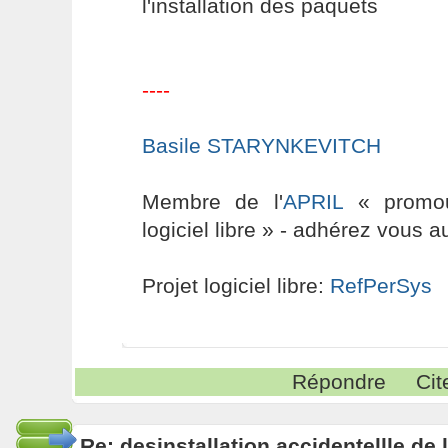
l'installation des paquets
----
Basile STARYNKEVITCH
Membre de l'
APRIL
« promouv
logiciel libre » - adhérez vous a
Projet logiciel libre:
RefPerSys
Répondre
Cit
Re: desinstallation accidentellle d