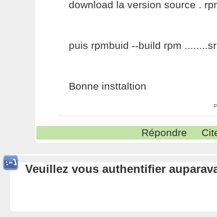
download la version source . rpm
puis rpmbuid --build rpm ........s
Bonne insttaltion
P
Répondre
Cit
Veuillez vous authentifier aupara