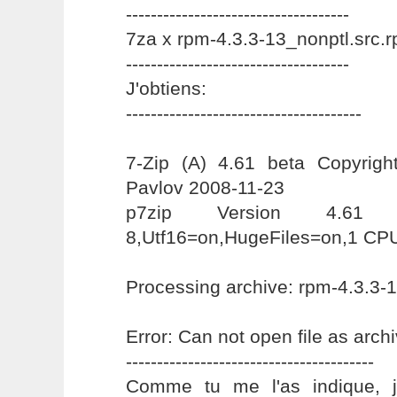
------------------------------------
7za x rpm-4.3.3-13_nonptl.src.
------------------------------------
J'obtiens:
--------------------------------------
7-Zip (A) 4.61 beta Copyrigh
Pavlov 2008-11-23
p7zip Version 4.61 (lo
8,Utf16=on,HugeFiles=on,1 CP
Processing archive: rpm-4.3.3-
Error: Can not open file as arch
----------------------------------------
Comme tu me l'as indique, j'