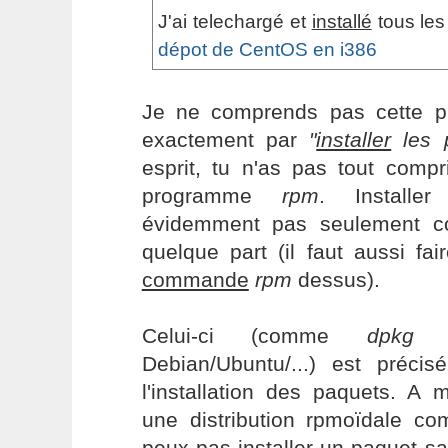
J'ai telechargé et
installé
tous les
dépot de CentOS en i386
Je ne comprends pas cette p
exactement par
"
installer
les 
esprit, tu n'as pas tout compr
programme
rpm
. Installe
évidemment pas seulement co
quelque part (il faut aussi fai
commande
rpm
dessus).
Celui-ci (comme
dpkg
d
Debian/Ubuntu/...) est préc
l'installation des paquets. A
une distribution rpmoïdale co
peux pas installer un paquet s