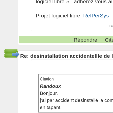
logiciel libre » - adhérez vous a
Projet logiciel libre:
RefPerSys
Po
Répondre
Cit
Re: desinstallation accidentellle d
Citation
Randoux
Bonjour,
j'ai par accident desinstallé la 
en tapant