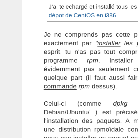
J'ai telechargé et
installé
tous les
dépot de CentOS en i386
Je ne comprends pas cette p
exactement par
"
installer
les 
esprit, tu n'as pas tout compr
programme
rpm
. Installe
évidemment pas seulement co
quelque part (il faut aussi fai
commande
rpm
dessus).
Celui-ci (comme
dpkg
d
Debian/Ubuntu/...) est préc
l'installation des paquets. A
une distribution rpmoïdale co
peux pas installer un paquet s