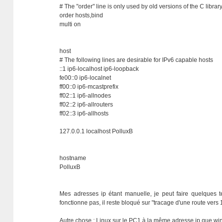
# The "order" line is only used by old versions of the C library
order hosts,bind
multi on
host
# The following lines are desirable for IPv6 capable hosts
::1 ip6-localhost ip6-loopback
fe00::0 ip6-localnet
ff00::0 ip6-mcastprefix
ff02::1 ip6-allnodes
ff02::2 ip6-allrouters
ff02::3 ip6-allhosts
127.0.0.1 localhost PolluxB
hostname
PolluxB
Mes adresses ip étant manuelle, je peut faire quelques t
fonctionne pas, il reste bloqué sur "tracage d'une route vers 
Autre chose : Linux sur le PC1 à la même adresse ip que w