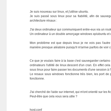
Je suis nouveau sur linux, et j'utilise ubuntu.
Je suis passé sous linux pour sa fiabilité, afin de sauve
architecture résaux :
J'ai deux ordinateur qui communiquent entre-eux via un rout
Un ordinateur à un double amorçage windows xp/ubuntu et util
Mon problème est que depuis linux je ne vois pas l'autre
manière presque aléatoire puisqu'il m'arrive parfois de voir c
Ce que je voulais faire à la base c'est sauvegarder certain
ordinateurs l'utilité de linux descent d'un cran. En effet ce
sous linux pour faire passer les documents d'une session à l'a
Le resaux sous windows fonctionne très bien, les port de par
fonctionne.
J'ai cherché de l'aide sur internet, qui m'ont orienté sur les 
Peut-être que cela vous sera utile ?
host.conf