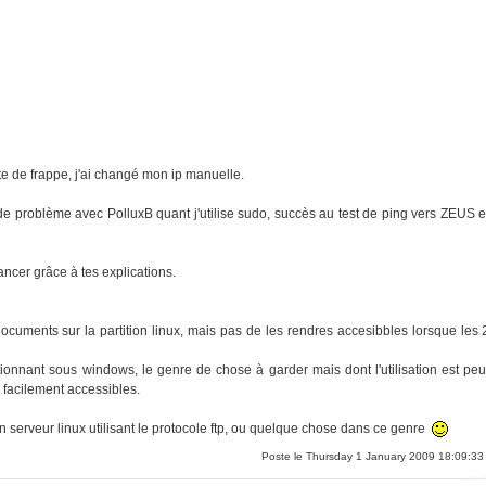
te de frappe, j'ai changé mon ip manuelle.
 de problème avec PolluxB quant j'utilise sudo, succès au test de ping vers ZEUS e
vancer grâce à tes explications.
documents sur la partition linux, mais pas de les rendres accesibbles lorsque les 
ionnant sous windows, le genre de chose à garder mais dont l'utilisation est peu
t facilement accessibles.
un serveur linux utilisant le protocole ftp, ou quelque chose dans ce genre
Poste le Thursday 1 January 2009 18:09:33