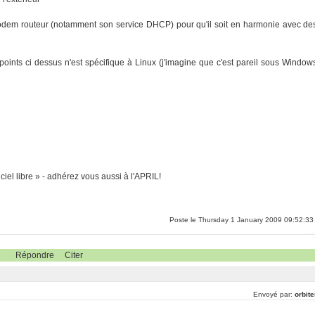
 modem routeur (notamment son service DHCP) pour qu'il soit en harmonie avec de
oints ci dessus n'est spécifique à Linux (j'imagine que c'est pareil sous Window
ciel libre » - adhérez vous aussi à l'APRIL!
Poste le Thursday 1 January 2009 09:52:33
Répondre
Citer
Envoyé par:
orbit