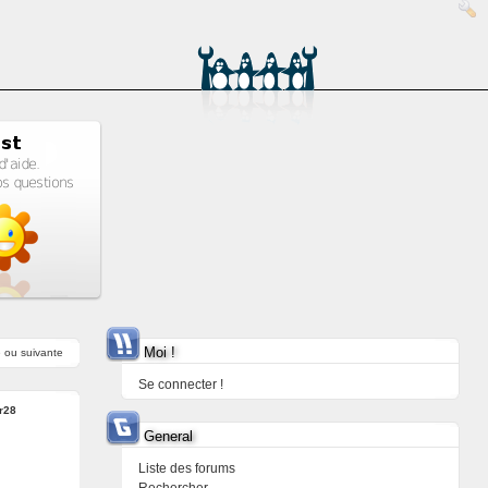
Moi !
e
ou
suivante
Se connecter !
er28
General
Liste des forums