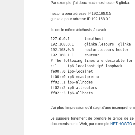
Par exemple, j'ai deux machines hector & glinka.
hector a pour adresse IP 192.168.0.5
glinka a pour adresse IP 192.168.0.1
Ils ont le même /etc/hosts, à savoir:
127.0.0.1       localhost

192.168.0.1	glinka.lesours	glinka

192.168.0.5     hector.lesours hector

192.168.1.1     routeur 

# The following lines are desirable for 
::1     ip6-localhost ip6-loopback

fe00::0 ip6-localnet

ff00::0 ip6-mcastprefix

ff02::1 ip6-allnodes

ff02::2 ip6-allrouters

ff02::3 ip6-allhosts
J'ai plus l'impression qu'il s'agit d'une incompréh
Je suggère fortement de prendre le temps de se d
documents sur le Web, par exemple
NET HOWTO
e