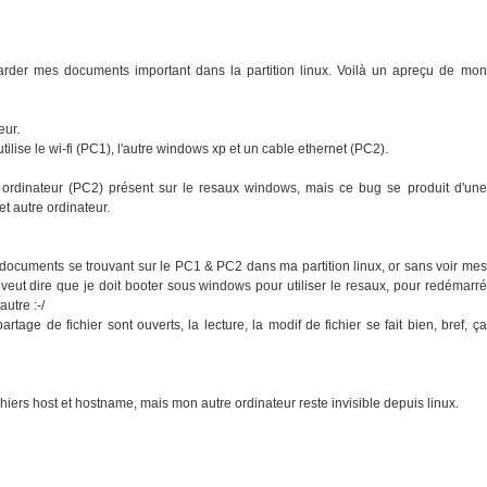
garder mes documents important dans la partition linux. Voilà un apreçu de mon
eur.
ise le wi-fi (PC1), l'autre windows xp et un cable ethernet (PC2).
 ordinateur (PC2) présent sur le resaux windows, mais ce bug se produit d'une
et autre ordinateur.
s documents se trouvant sur le PC1 & PC2 dans ma partition linux, or sans voir mes
la veut dire que je doit booter sous windows pour utiliser le resaux, pour redémarré
utre :-/
tage de fichier sont ouverts, la lecture, la modif de fichier se fait bien, bref, ça
fichiers host et hostname, mais mon autre ordinateur reste invisible depuis linux.