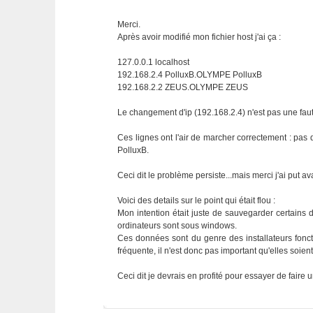
Merci.
Après avoir modifié mon fichier host j'ai ça :
127.0.0.1 localhost
192.168.2.4 PolluxB.OLYMPE PolluxB
192.168.2.2 ZEUS.OLYMPE ZEUS
Le changement d'ip (192.168.2.4) n'est pas une fau
Ces lignes ont l'air de marcher correctement : pas
PolluxB.
Ceci dit le problème persiste...mais merci j'ai put a
Voici des details sur le point qui était flou :
Mon intention était juste de sauvegarder certains 
ordinateurs sont sous windows.
Ces données sont du genre des installateurs fonct
fréquente, il n'est donc pas important qu'elles soien
Ceci dit je devrais en profité pour essayer de faire 