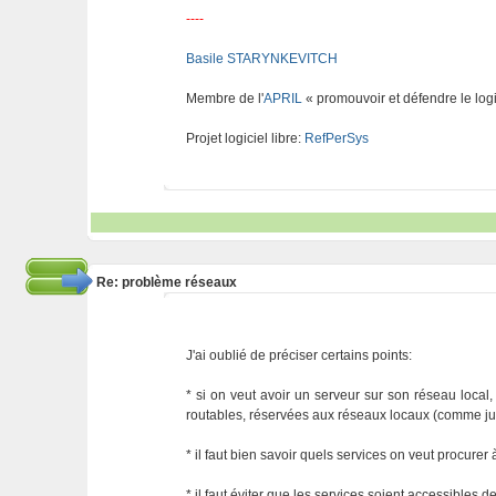
----
Basile STARYNKEVITCH
Membre de l'
APRIL
« promouvoir et défendre le logi
Projet logiciel libre:
RefPerSys
Re: problème réseaux
J'ai oublié de préciser certains points:
* si on veut avoir un serveur sur son réseau local, 
routables, réservées aux réseaux locaux (comme ju
* il faut bien savoir quels services on veut procurer
* il faut éviter que les services soient accessibles de