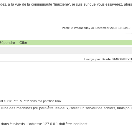
dez, à la vue de la communauté "linuxiène", je suis sur que vous essayerez, alors
Poste le Wednesday 31 December 2008 19:23:19
Répondre
Citer
Envoyé par:
Basile STARYNKEVI
nt sur le PC1 & PC2 dans ma partition linux
qu'une des machines (ou peut-être les deux) serait un serveur de fichiers, mais pou
 dans /etc/hosts. L'adresse 127.0.0.1 doit être localhost.