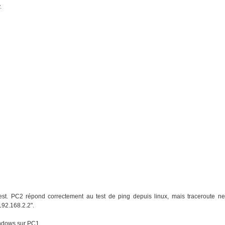
.
est. PC2 répond correctement au test de ping depuis linux, mais traceroute ne
192.168.2.2".
indows sur PC1.