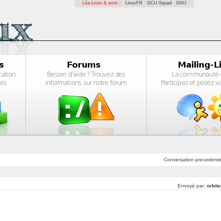
Léa-Linux & amis :
LinuxFR
GCU-Squad
GNU
Conversation
precedent
Envoyé par:
orbit