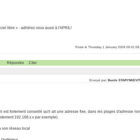
ciel libre » - adhérez vous aussi à l'APRIL!
Poste le Thursday 1 January 2009 09:41:06
Répondre
Citer
Envoyé par:
Basile STARYNKEVI
il est fortement conseillé qu'il ait une adresse fixe, dans les plages d'adresse no
stement 192.168.x.x par exemple).
 à son réseau local
 l'extérieur