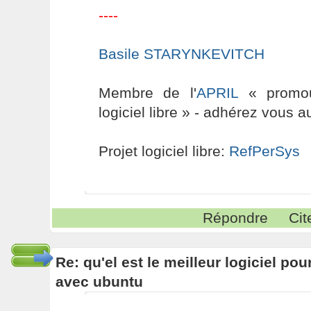
----
Basile STARYNKEVITCH
Membre de l'
APRIL
« promouv
logiciel libre » - adhérez vous a
Projet logiciel libre:
RefPerSys
Répondre
Cit
Re: qu'el est le meilleur logiciel pou
avec ubuntu