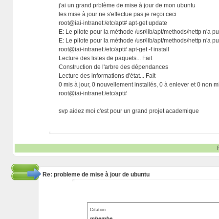
j'ai un grand prblème de mise à jour de mon ubuntu
les mise à jour ne s'effectue pas je reçoi ceci
root@iai-intranet:/etc/apt# apt-get update
E: Le pilote pour la méthode /usr/lib/apt/methods/hettp n'a pu
E: Le pilote pour la méthode /usr/lib/apt/methods/hettp n'a pu
root@iai-intranet:/etc/apt# apt-get -f install
Lecture des listes de paquets... Fait
Construction de l'arbre des dépendances
Lecture des informations d'état... Fait
0 mis à jour, 0 nouvellement installés, 0 à enlever et 0 non mi
root@iai-intranet:/etc/apt#
svp aidez moi c'est pour un grand projet academique
Re: probleme de mise à jour de ubuntu
Citation
mbembe