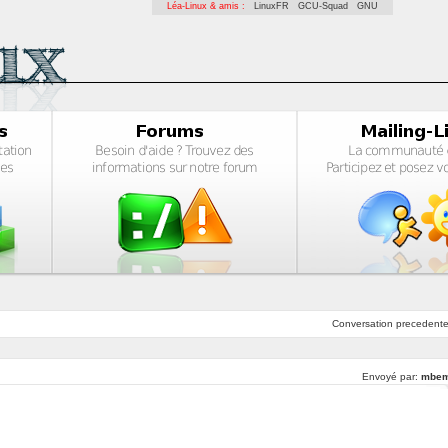
Léa-Linux & amis :
LinuxFR
GCU-Squad
GNU
Conversation
precedent
Envoyé par:
mbe