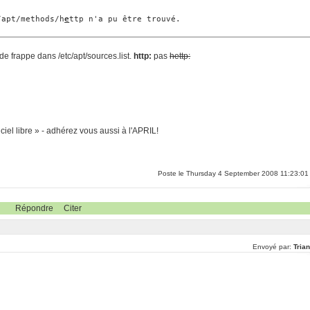
/apt/methods/h
e
ttp n'a pu être trouvé.
de frappe dans /etc/apt/sources.list.
http:
pas
hettp:
ciel libre » - adhérez vous aussi à l'APRIL!
Poste le Thursday 4 September 2008 11:23:01
Répondre
Citer
Envoyé par:
Tria