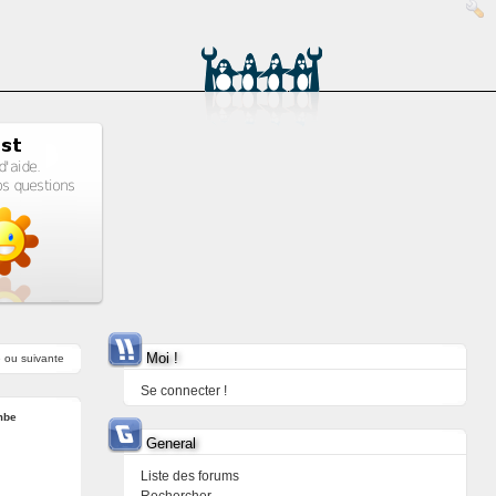
Moi !
e
ou
suivante
Se connecter !
mbe
General
Liste des forums