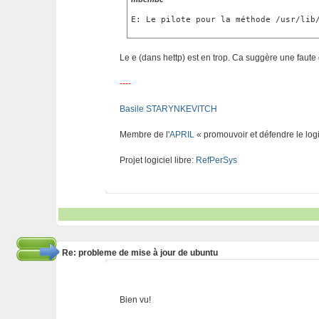
E: Le pilote pour la méthode /usr/lib
Le e (dans hettp) est en trop. Ca suggère une faute 
----
Basile STARYNKEVITCH
Membre de l'
APRIL
« promouvoir et défendre le logi
Projet logiciel libre:
RefPerSys
Re: probleme de mise à jour de ubuntu
Bien vu!