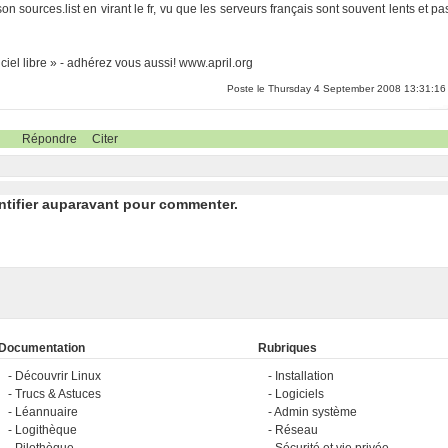
sources.list en virant le fr, vu que les serveurs français sont souvent lents et pa
iel libre » - adhérez vous aussi! www.april.org
Poste le Thursday 4 September 2008 13:31:16
Répondre
Citer
ntifier auparavant pour commenter.
Documentation
Rubriques
Découvrir Linux
Installation
Trucs & Astuces
Logiciels
Léannuaire
Admin système
Logithèque
Réseau