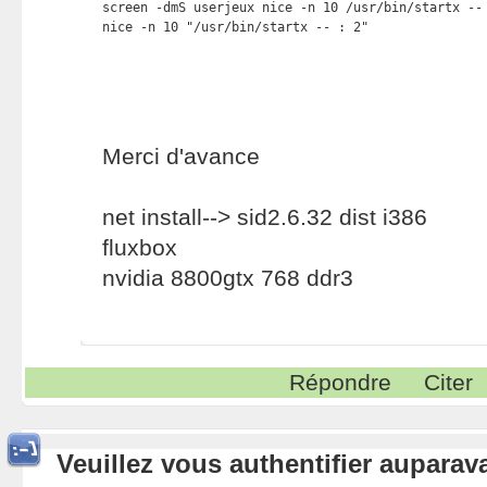
screen -dmS userjeux nice -n 10 /usr/bin/startx -- 
nice -n 10 "/usr/bin/startx -- : 2"
Merci d'avance
net install--> sid2.6.32 dist i386
fluxbox
nvidia 8800gtx 768 ddr3
Répondre
Citer
Veuillez vous authentifier aupara