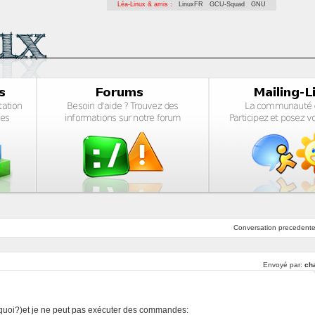
Léa-Linux & amis :
LinuxFR
GCU-Squad
GNU
Conversation
precedent
Envoyé par:
ch
t quoi?)et je ne peut pas exécuter des commandes: