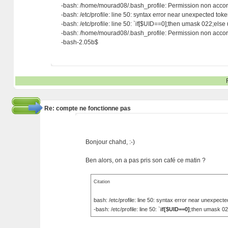
-bash: /home/mourad08/.bash_profile: Permission non acc
-bash: /etc/profile: line 50: syntax error near unexpected toke
-bash: /etc/profile: line 50: `if[$UID==0];then umask 022;else
-bash: /home/mourad08/.bash_profile: Permission non acc
-bash-2.05b$
Re: compte ne fonctionne pas
Bonjour chahd, :-)
Ben alors, on a pas pris son café ce matin ?
Citation
bash: /etc/profile: line 50: syntax error near unexpecte
-bash: /etc/profile: line 50: `
if[$UID==0]
;then umask 02