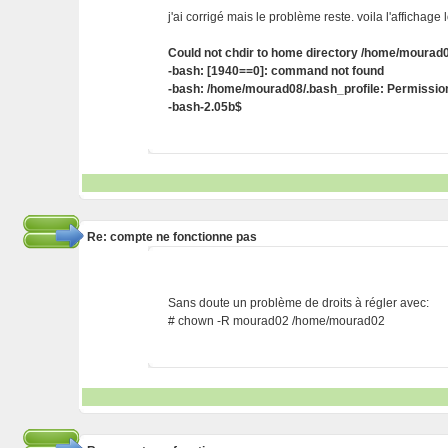
j'ai corrigé mais le problème reste. voila l'affichage
Could not chdir to home directory /home/mourad
-bash: [1940==0]: command not found
-bash: /home/mourad08/.bash_profile: Permissi
-bash-2.05b$
Re: compte ne fonctionne pas
Sans doute un problème de droits à régler avec:
# chown -R mourad02 /home/mourad02