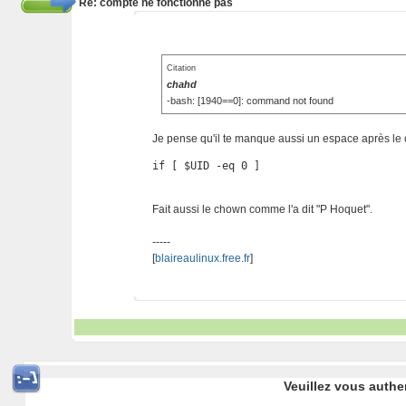
Re: compte ne fonctionne pas
Citation
chahd
-bash: [1940==0]: command not found
Je pense qu'il te manque aussi un espace après le c
if [ $UID -eq 0 ]
Fait aussi le chown comme l'a dit "P Hoquet".
-----
[
blaireaulinux.free.fr
]
Veuillez vous authe