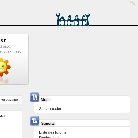
Moi !
e
ou
suivante
Se connecter !
ahd
General
Liste des forums