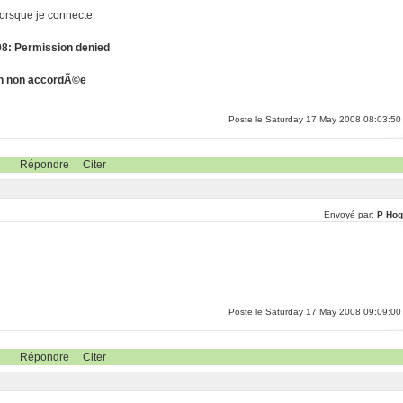
 lorsque je connecte:
08: Permission denied
on non accordÃ©e
Poste le Saturday 17 May 2008 08:03:50
Répondre
Citer
Envoyé par:
P Hoq
Poste le Saturday 17 May 2008 09:09:00
Répondre
Citer