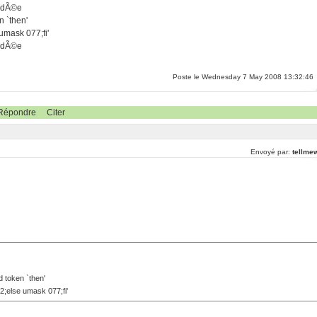
ordÃ©e
n `then'
 umask 077;fi'
ordÃ©e
Poste le Wednesday 7 May 2008 13:32:46
Répondre
Citer
Envoyé par:
tellme
d token `then'
2;else umask 077;fi'