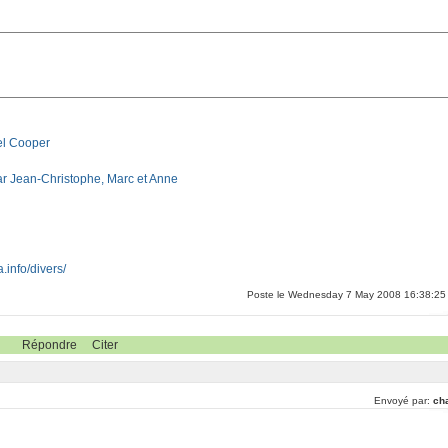
el Cooper
par Jean-Christophe, Marc et Anne
.info/divers/
Poste le Wednesday 7 May 2008 16:38:25
Répondre
Citer
Envoyé par:
ch