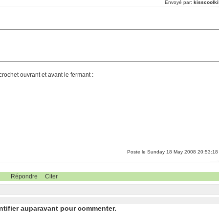
Envoyé par:
kisscoolki
rochet ouvrant et avant le fermant :
Poste le Sunday 18 May 2008 20:53:18
Répondre
Citer
ntifier auparavant pour commenter.