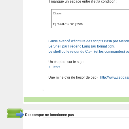
Il manque un espace entre if et ta condition :
Citation
if [ "$UID" = "0" ];then
Guide avancé d'écriture des scripts Bash par Mend
Le Shell par Frédéric Lang (au format pdf).
Le shell ou le retour du C:\> ! (et les commandes) 
Un chapitre sur le sujet :
7. Tests
Une mine d'or (le trésor de cep) :
http://www.cepcasa
Re: compte ne fonctionne pas