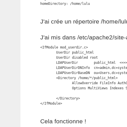
homeDirectory: /home/lulu
J'ai crée un répertoire /home/lu
J'ai mis dans /etc/apache2/site-a
<IfModule mod_userdir.c>

        UserDir public_html

        UserDir disabled root

	LDAPUserDir        public_html  <<<<-------------

	LDAPUserDirDNInfo  cn=admin,dc=system-linux,dc=net xxxxxxxx <<<<---------------

	LDAPUserDirBaseDN  ou=Users,dc=system-linux,dc=net <<<<-------------

        <Directory /home/*/public_html>

                AllowOverride FileInfo AuthC
                Options MultiViews Indexes S
        </Directory>

</IfModule>
Cela fonctionne !