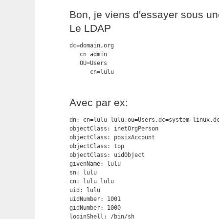
Bon, je viens d'essayer sous un
Le LDAP
dc=domain,org

   cn=admin

   OU=Users

      cn=lulu
Avec par ex:
dn: cn=lulu lulu,ou=Users,dc=system-linux,dc
objectClass: inetOrgPerson

objectClass: posixAccount

objectClass: top

objectClass: uidObject

givenName: lulu

sn: lulu

cn: lulu lulu

uid: lulu

uidNumber: 1001

gidNumber: 1000

loginShell: /bin/sh
