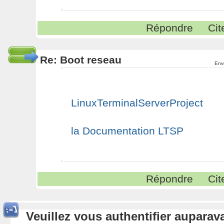
Répondre
Cit
Re: Boot reseau
Env
LinuxTerminalServerProject
la Documentation LTSP
Répondre
Cit
Veuillez vous authentifier aupara