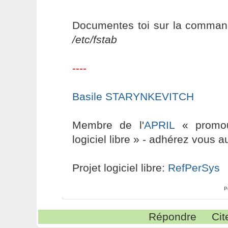
Documentes toi sur la comma
/etc/fstab
----
Basile STARYNKEVITCH
Membre de l'
APRIL
« promouv
logiciel libre » - adhérez vous a
Projet logiciel libre:
RefPerSys
P
Répondre
Cit