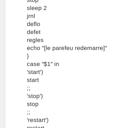
sleep 2
jrnl
deflo
defet
regles
echo "[le parefeu redemarre]"
}
case "$1" in
'start')
start
;;
'stop')
stop
;;
'restart')
restart