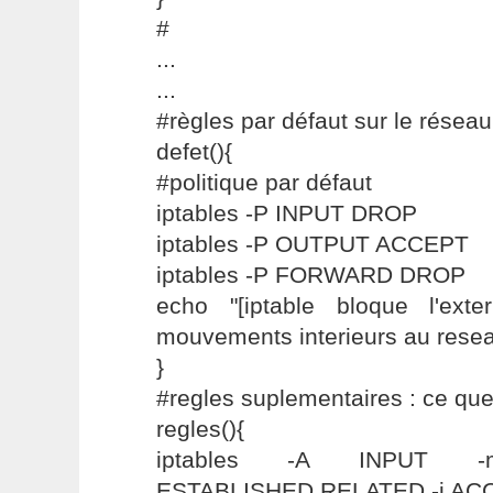
#
...
...
#règles par défaut sur le réseau
defet(){
#politique par défaut
iptables -P INPUT DROP
iptables -P OUTPUT ACCEPT
iptables -P FORWARD DROP
echo "[iptable bloque l'ext
mouvements interieurs au resea
}
#regles suplementaires : ce que
regles(){
iptables -A INPUT -m
ESTABLISHED,RELATED -j AC