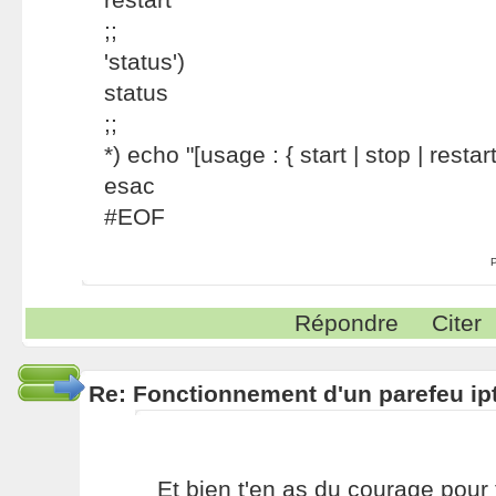
;;
'status')
status
;;
*) echo "[usage : { start | stop | restart
esac
#EOF
Répondre
Citer
Re: Fonctionnement d'un parefeu ip
Et bien t'en as du courage pour t