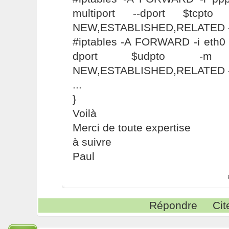
multiport --dport $tcpto
NEW,ESTABLISHED,RELATED 
#iptables -A FORWARD -i eth0 -
dport $udpto -m s
NEW,ESTABLISHED,RELATED 
...
}
Voilà
Merci de toute expertise
à suivre
Paul
Répondre
Cit