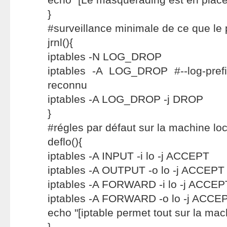
}
#surveillance minimale de ce que le p
jrnl(){
iptables -N LOG_DROP
iptables -A LOG_DROP #--log-pref
reconnu
iptables -A LOG_DROP -j DROP
}
#régles par défaut sur la machine lo
deflo(){
iptables -A INPUT -i lo -j ACCEPT
iptables -A OUTPUT -o lo -j ACCEPT
iptables -A FORWARD -i lo -j ACCEP
iptables -A FORWARD -o lo -j ACCE
echo "[iptable permet tout sur la mac
}