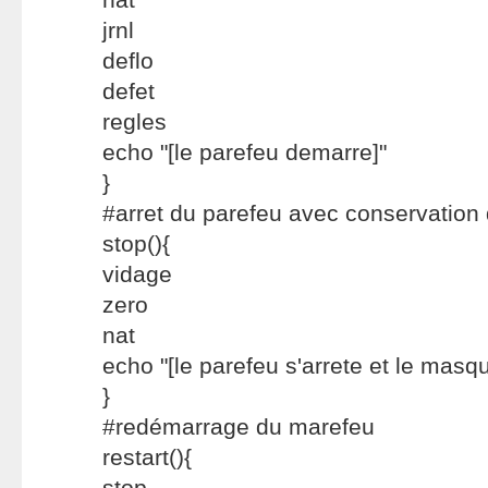
jrnl
deflo
defet
regles
echo "[le parefeu demarre]"
}
#arret du parefeu avec conservatio
stop(){
vidage
zero
nat
echo "[le parefeu s'arrete et le masq
}
#redémarrage du marefeu
restart(){
stop