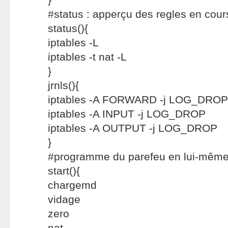
#status : apperçu des regles en cour
status(){
iptables -L
iptables -t nat -L
}
jrnls(){
iptables -A FORWARD -j LOG_DROP
iptables -A INPUT -j LOG_DROP
iptables -A OUTPUT -j LOG_DROP
}
#programme du parefeu en lui-mêm
start(){
chargemd
vidage
zero
nat