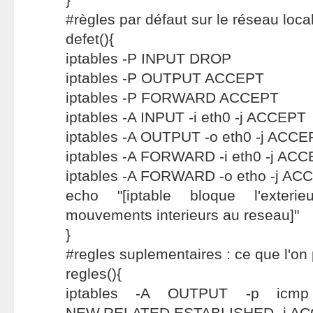
#règles par défaut sur le réseau loca
defet(){
iptables -P INPUT DROP
iptables -P OUTPUT ACCEPT
iptables -P FORWARD ACCEPT
iptables -A INPUT -i eth0 -j ACCEPT
iptables -A OUTPUT -o eth0 -j ACCE
iptables -A FORWARD -i eth0 -j AC
iptables -A FORWARD -o etho -j AC
echo "[iptable bloque l'exter
mouvements interieurs au reseau]"
}
#regles suplementaires : ce que l'on
regles(){
iptables -A OUTPUT -p icmp 
NEW,RELATED,ESTABLISHED -j A