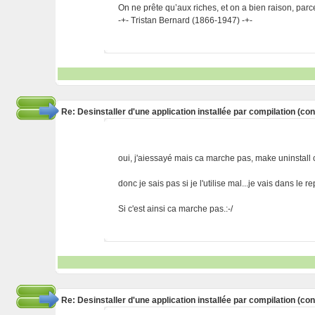
On ne prête qu’aux riches, et on a bien raison, parc
-+- Tristan Bernard (1866-1947) -+-
Re: Desinstaller d'une application installée par compilation (co
oui, j'aiessayé mais ca marche pas, make uninstall 
donc je sais pas si je l'utilise mal...je vais dans le re
Si c'est ainsi ca marche pas.:-/
Re: Desinstaller d'une application installée par compilation (co