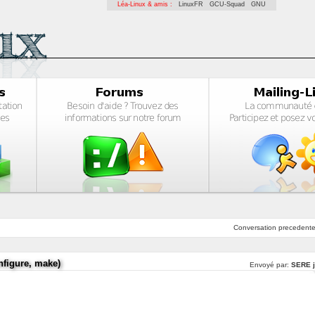
Léa-Linux & amis :
LinuxFR
GCU-Squad
GNU
Conversation
precedent
nfigure, make)
Envoyé par:
SERE j