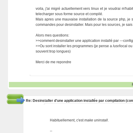
voila, j'ai migré actuellement vers linux et je voudrai m'hab
telecharger sous forme source et compilé.
Mais apres une mauvaise installation de la source php, je souha
commandes pour desinstaller. Mais pour les sources, je sai
Alors mes questions:
>>comment desinstaller une application installé par ---config
>>Ou sont installer les programmes (je pense a /usr/local ou 
souvent trop longues)
Merci de me repondre
Re: Desinstaller d'une application installée par compilation (co
Habituellement, c'est
make uninstall
.
--