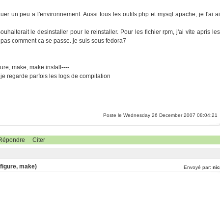
ituer un peu a l'environnement. Aussi tous les outils php et mysql apache, je l'ai ai
iterait le desinstaller pour le reinstaller. Pour les fichier rpm, j'ai vite apris les
s pas comment ca se passe. je suis sous fedora7
ure, make, make install----
je regarde parfois les logs de compilation
Poste le Wednesday 26 December 2007 08:04:21
Répondre
Citer
nfigure, make)
Envoyé par:
nic