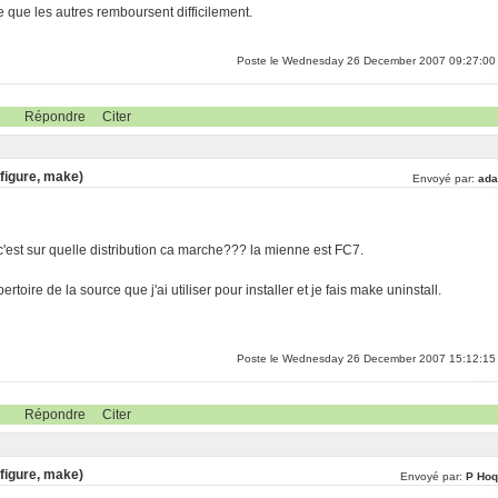
e que les autres remboursent difficilement.
Poste le Wednesday 26 December 2007 09:27:00
Répondre
Citer
nfigure, make)
Envoyé par:
ada
c'est sur quelle distribution ca marche??? la mienne est FC7.
pertoire de la source que j'ai utiliser pour installer et je fais make uninstall.
Poste le Wednesday 26 December 2007 15:12:15
Répondre
Citer
nfigure, make)
Envoyé par:
P Hoq