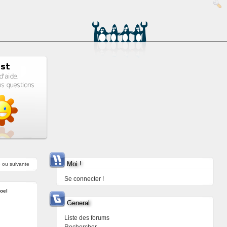
Moi !
e
ou
suivante
Se connecter !
oel
General
Liste des forums