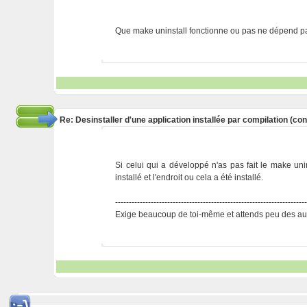
Que make uninstall fonctionne ou pas ne dépend pas d
Re: Desinstaller d'une application installée par compilation (co
Si celui qui a développé n'as pas fait le make unins
installé et l'endroit ou cela a été installé.
---------------------------------------------------------------------
Exige beaucoup de toi-même et attends peu des aut