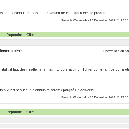
e la distribution mais tu bon vouloir de celui qui a écrit le produit.
Poste le Wednesday 26 December 2007 21:23:38
Répondre
Citer
nfigure, make)
Envoyé par:
dianc
tall, il faut désinstaller à la main, tu dois avoir un fichier contenant ce qui a ét
-----------------------------------------------------------------------------
res. Ainsi beaucoup d'ennuis te seront épargnés.
Confucius
Poste le Wednesday 26 December 2007 22:17:35
Répondre
Citer