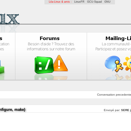
Léa-Linux & amis :
LinuxFR
GCU-Squad
GNU
Conversation
precedent
nfigure, make)
Envoyé par:
SERE j