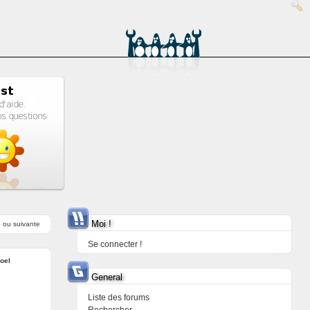
Moi !
e
ou
suivante
Se connecter !
oel
General
Liste des forums