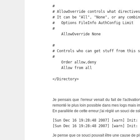
#

# AllowOverride controls what directives
# It can be "All", "None", or any combin
#   Options FileInfo AuthConfig Limit

#

    AllowOverride None

#

# Controls who can get stuff from this s
#

    Order allow,deny

    Allow from all

</Directory>
Je pensais que l'erreur venait du fait de l'activati
remonté le plus loin possible dans mes logs mais im
En parallèle de cette erreur j'ai réglé un souci de ssl
[Sun Dec 16 19:28:48 2007] [warn] Init: 
[Sun Dec 16 19:28:48 2007] [warn] Init:
Je pense que ce souci pouvait être une cause de p