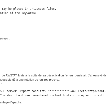
 may be placed in .htaccess files.

ation of the keywords:

erver.

on de AWSTAT. Mais à la suite de sa désactivation l'erreur persistait. J'ai essayé d
possible dû à une rotation de log trop proche...
 :
SSL server IP/port conflict: *************:443 (/etc/httpd/conf.
 You should not use name-based virtual hosts in conjunction with
lantage d'apache.