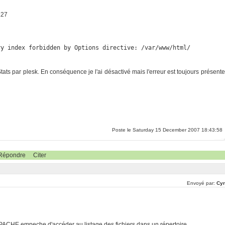
.27
ry index forbidden by Options directive: /var/www/html/
ts par plesk. En conséquence je l'ai désactivé mais l'erreur est toujours présente
Poste le Saturday 15 December 2007 18:43:58
Répondre
Citer
Envoyé par:
Cyr
onf APACHE empeche d'accéder au listage des fichiers dans un répertoire