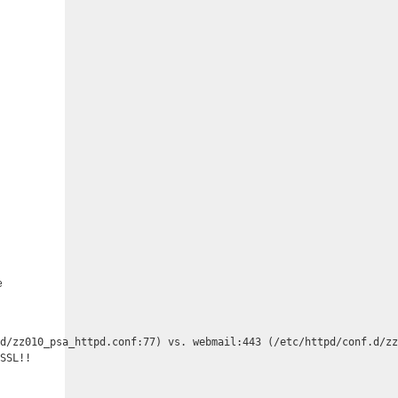
e
d/zz010_psa_httpd.conf:77) vs. webmail:443 (/etc/httpd/conf.d/zz
 SSL!!