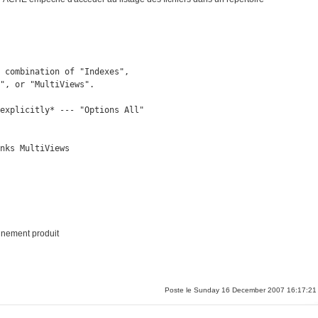
 combination of "Indexes",

", or "MultiViews".

explicitly* --- "Options All"

nks MultiViews

onnement produit
Poste le Sunday 16 December 2007 16:17:21