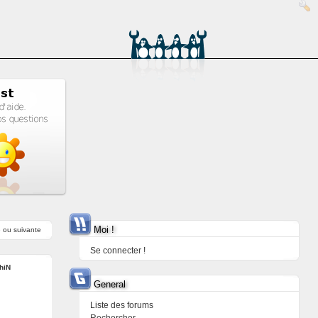
Moi !
e
ou
suivante
Se connecter !
hiN
General
Liste des forums