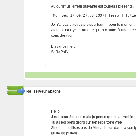
Aujourd'hui l'erreur suivante est toujours présente.
[Mon Dec 17 09:27:58 2007] [error] [cli
Je n'ai pas d'autres pistes à fournir pour le moment.
Alors si toi Cyrille ou quelqu'un d'autre à une idé
considération.
D'avance merci
SeRaPhiN
Re: serveur apache
Hello
Juste pour être sur, mais je pense que tu as vérifié :
Tu as les bons droits sur ton repertoire web
Sinon tu n'utilises pas de Virtual hosts dans ta conf
(juste qq pistes)