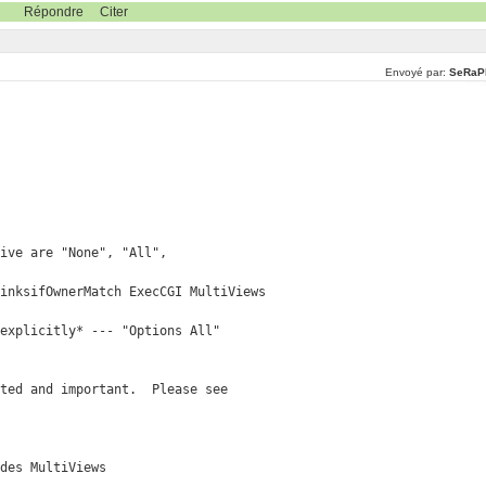
Répondre
Citer
Envoyé par:
SeRaP
ive are "None", "All",

inksifOwnerMatch ExecCGI MultiViews

explicitly* --- "Options All"

ted and important.  Please see

des MultiViews
