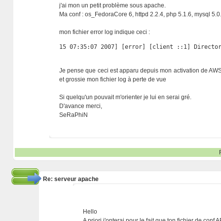
j'ai mon un petit problème sous apache.
Ma conf : os_FedoraCore 6, httpd 2.2.4, php 5.1.6, mysql 5.0
mon fichier error log indique ceci :
15 07:35:07 2007] [error] [client ::1] Directo
Je pense que ceci est apparu depuis mon activation de AWSta
et grossie mon fichier log à perte de vue
Si quelqu'un pouvait m'orienter je lui en serai gré.
D'avance merci,
SeRaPhiN
Re: serveur apache
Hello
A priori j'opterai pour le fait que ton fichier de c