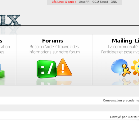
Léa-Linux & amis :
LinuxFR
GCU-Squad
GNU
Conversation
precedent
Envoyé par:
SeRaP