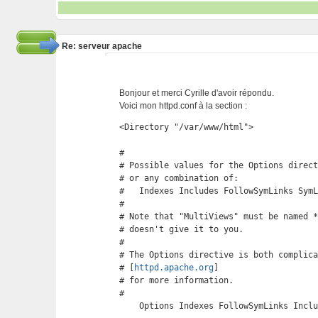
Re: serveur apache
Bonjour et merci Cyrille d'avoir répondu.
Voici mon httpd.conf à la section :
<Directory "/var/www/html">

#

# Possible values for the Options direct
# or any combination of:

#   Indexes Includes FollowSymLinks SymL
#

# Note that "MultiViews" must be named *
# doesn't give it to you.

#

# The Options directive is both complica
# [
httpd.apache.org
]

# for more information.

#

    Options Indexes FollowSymLinks Inclu