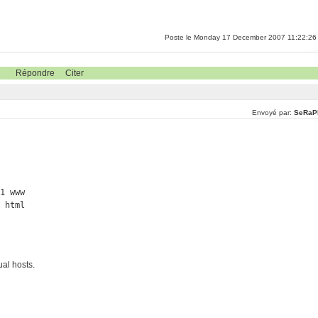
Poste le Monday 17 December 2007 11:22:26
Répondre
Citer
Envoyé par:
SeRaP
1 www

1 html
ual hosts.