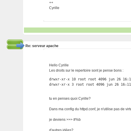
++
Cyrille
Re: serveur apache
Hello Cyrille
Les droits sur le repertoire sont je pense bons :
drwxr-xr-x 10 root root 4096 jun 26 16:1
drwxr-xr-x 3 root root 4096 jun 26 16:1
tu en penses quoi Cyrille?
Dans ma config du httpd.conf, je n'utilise pas de virt
je deviens >>> #%b
d'autres idées?