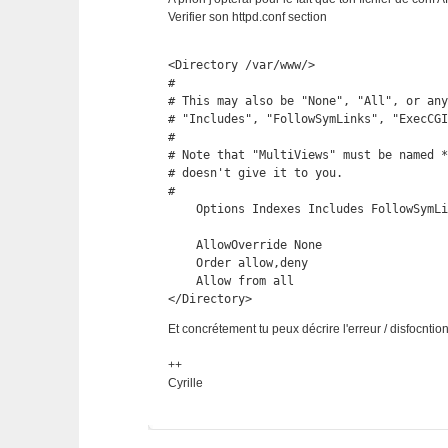
Verifier son httpd.conf section
<Directory /var/www/>

#

# This may also be "None", "All", or any
# "Includes", "FollowSymLinks", "ExecCGI
#

# Note that "MultiViews" must be named *
# doesn't give it to you.

#

    Options Indexes Includes FollowSymLi
    AllowOverride None

    Order allow,deny

    Allow from all

</Directory>
Et concrétement tu peux décrire l'erreur / disfocnti
++
Cyrille