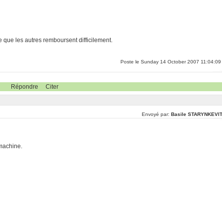
e que les autres remboursent difficilement.
Poste le Sunday 14 October 2007 11:04:09
Répondre
Citer
Envoyé par:
Basile STARYNKEVI
 machine.