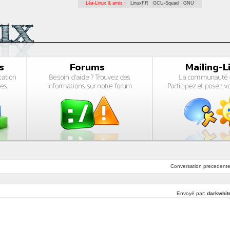
Léa-Linux & amis :
LinuxFR
GCU-Squad
GNU
Conversation
precedent
Envoyé par:
darkwhit