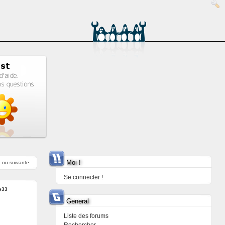
Moi !
e
ou
suivante
Se connecter !
e33
General
Liste des forums