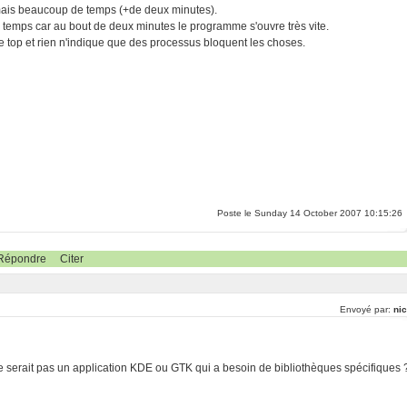
mais beaucoup de temps (+de deux minutes).
u temps car au bout de deux minutes le programme s'ouvre très vite.
de top et rien n'indique que des processus bloquent les choses.
Poste le Sunday 14 October 2007 10:15:26
Répondre
Citer
Envoyé par:
nic
e serait pas un application KDE ou GTK qui a besoin de bibliothèques spécifiques 