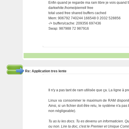
Enfin quand je regarde ma ram libre je vois quand fa
darkwhite:/home/pierre# free
total used free shared buffers cached
Mem: 906792 740244 166548 0 2032 528856
-/+ buffers/cache: 209356 697436
Swap: 987988 72 987916
Re: Application tres lente
Il n'y a pas tant de ram utilisée que ça. La ligne à 
Linux va consommer le maximum de RAM disponible : s
Ainsi, si un fichier doit être relu, le système n'a 
non négligeable).
Tu as lu les docs. Tu es devenu un informaticien. Que
ou non. Lire la doc, c'est le Premier et Unique C