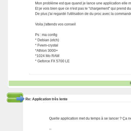
Mon problème est que quand je lance une application elle 
Et je vois bien que ce n'est pas le "chargement" qui prend d
De plus j'ai regardé l'utilisation de du proc avec la comman
Voila j'attends vos conseil
Ps : ma config
* Debian (etch)
* Fvwm-crystal
*Athlon 3000+
*1024 Mo RAM
* Geforce FX 5700 LE
Re: Application très lente
Quelle application met du temps à se lancer ? Ça n
--