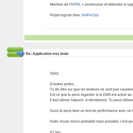
Membre de l'
APRIL
« promouvoir et défendre le logi
Projet logiciel libre:
RefPerSys
Re: Application tres lente
Salut,
D'autres pistes...
Tu dis être sur que les lenteurs ne sont pas causé
Est-ce que tu peux regarder si le DMA est activé au
Il faut utiliser hdparm -d /dev/device. Tu peux util
Aussi tu peux faire un test de performance avec un 
Autre chose moins probable mais possible, c'est qu
A Ciao.