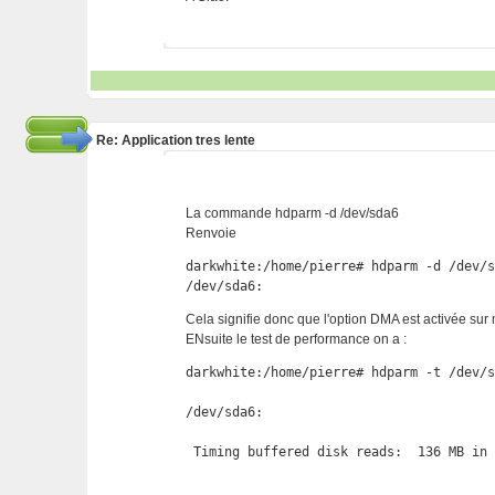
Re: Application tres lente
La commande hdparm -d /dev/sda6
Renvoie
darkwhite:/home/pierre# hdparm -d /dev/s
/dev/sda6:
Cela signifie donc que l'option DMA est activée su
ENsuite le test de performance on a :
darkwhite:/home/pierre# hdparm -t /dev/s
/dev/sda6:

 Timing buffered disk reads:  136 MB in