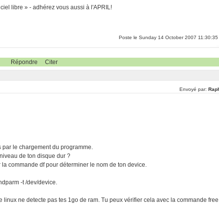
ciel libre » - adhérez vous aussi à l'APRIL!
Poste le Sunday 14 October 2007 11:30:35
Répondre
Citer
Envoyé par:
Rap
es par le chargement du programme.
 niveau de ton disque dur ?
iser la commande df pour déterminer le nom de ton device.
hdparm -t /dev/device.
e linux ne detecte pas tes 1go de ram. Tu peux vérifier cela avec la commande free