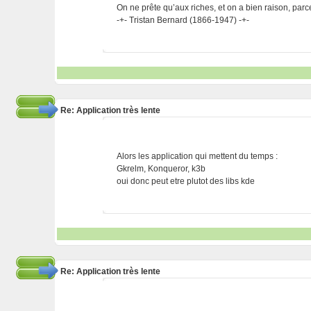
On ne prête qu’aux riches, et on a bien raison, parc
-+- Tristan Bernard (1866-1947) -+-
Re: Application très lente
Alors les application qui mettent du temps :
Gkrelm, Konqueror, k3b
oui donc peut etre plutot des libs kde
Re: Application très lente