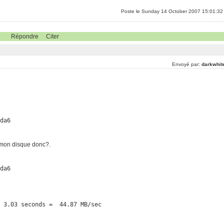
Poste le Sunday 14 October 2007 15:01:32
Répondre
Citer
Envoyé par:
darkwhit
da6

r mon disque donc?.
da6

  3.03 seconds =  44.87 MB/sec