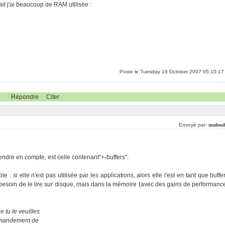
it j'ai beaucoup de RAM utilisée :
Poste le Tuesday 16 October 2007 05:10:17
Répondre
Citer
Envoyé par:
oudou
prendre en compte, est celle contenant"+-buffers".
i elle n'est pas utilisée par les applications, alors elle l'est en tant que buffer
pas besoin de le lire sur disque, mais dans la mémoire (avec des gains de performanc
 tu le veuilles
ommandement de