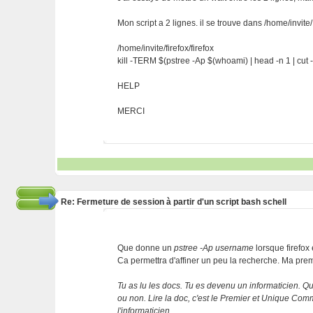
Mon script a 2 lignes. il se trouve dans /home/invite/
/home/invite/firefox/firefox
kill -TERM $(pstree -Ap $(whoami) | head -n 1 | cut -d')'
HELP
MERCI
Re: Fermeture de session à partir d'un script bash schell
Que donne un
pstree -Ap username
lorsque firefox
Ca permettra d'affiner un peu la recherche. Ma pre
Tu as lu les docs. Tu es devenu un informaticien. Que
ou non. Lire la doc, c'est le Premier et Unique C
l'informaticien.