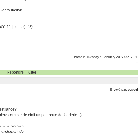
.kde/autostart
 -f 1 | cut -d'(' -f 2)
Poste le Tuesday 6 February 2007 09:12:01
Répondre
Citer
Envoyé par:
oudou
 est lancé?
mière commande était un peu brute de fonderie ;-)
 tu le veuilles
ommandement de