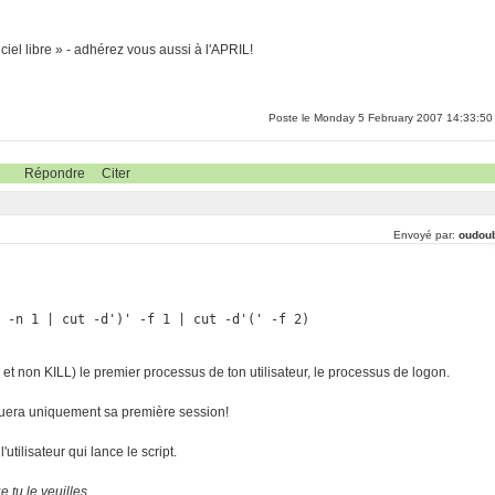
ciel libre » - adhérez vous aussi à l'APRIL!
Poste le Monday 5 February 2007 14:33:50
Répondre
Citer
Envoyé par:
oudou
d -n 1 | cut -d')' -f 1 | cut -d'(' -f 2)
t non KILL) le premier processus de ton utilisateur, le processus de logon.
la tuera uniquement sa première session!
tilisateur qui lance le script.
 tu le veuilles