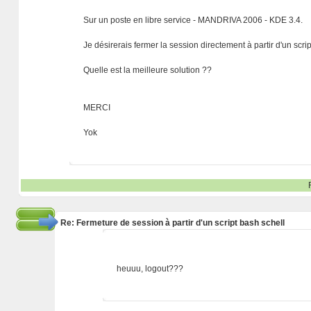
Sur un poste en libre service - MANDRIVA 2006 - KDE 3.4.
Je désirerais fermer la session directement à partir d'un scrip
Quelle est la meilleure solution ??
MERCI
Yok
Re: Fermeture de session à partir d'un script bash schell
heuuu, logout???