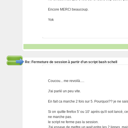
Encore MERCI beaucoup.
Yok
Re: Fermeture de session à partir d'un script bash schell
Coucou... me revoilà.....
J'ai parlé un peu vite.
En fait ca marche 2 fois sur 5. Pourquoi?? je ne sai
Si on quitte firefox 5' ou 10' après qu'il soit lancé
ne marche pas.
le script ne ferme pas la session.
J'ai essaye de mettre un wait entre les 2 lignes, ma