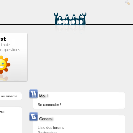
Moi !
e
ou
suivante
Se connecter !
yok
General
Liste des forums