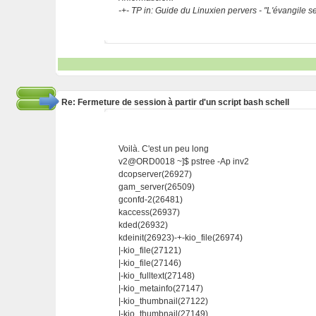
-+- TP in: Guide du Linuxien pervers - "L'évangile 
Re: Fermeture de session à partir d'un script bash schell
Voilà. C'est un peu long
v2@ORD0018 ~]$ pstree -Ap inv2
dcopserver(26927)
gam_server(26509)
gconfd-2(26481)
kaccess(26937)
kded(26932)
kdeinit(26923)-+-kio_file(26974)
|-kio_file(27121)
|-kio_file(27146)
|-kio_fulltext(27148)
|-kio_metainfo(27147)
|-kio_thumbnail(27122)
|-kio_thumbnail(27149)