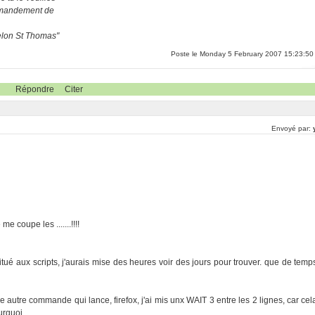
ommandement de
selon St Thomas"
Poste le Monday 5 February 2007 15:23:50
Répondre
Citer
Envoyé par:
e coupe les .......!!!!
itué aux scripts, j'aurais mise des heures voir des jours pour trouver. que de temp
 autre commande qui lance, firefox, j'ai mis unx WAIT 3 entre les 2 lignes, car cel
urquoi.