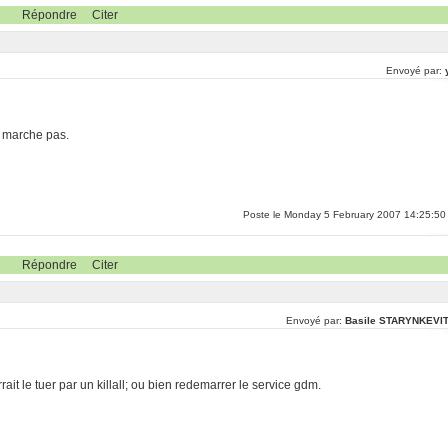
Répondre
Citer
Envoyé par:
ne marche pas.
Poste le Monday 5 February 2007 14:25:50
Répondre
Citer
Envoyé par:
Basile STARYNKEVI
t le tuer par un killall; ou bien redemarrer le service gdm.