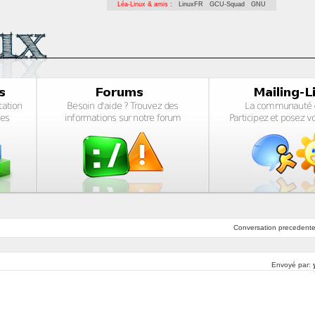
Léa-Linux & amis :
LinuxFR
GCU-Squad
GNU
Conversation
precedent
Envoyé par: