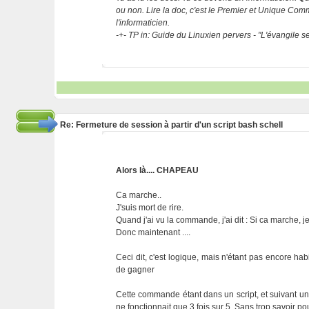
ou non. Lire la doc, c'est le Premier et Unique C
l'informaticien.
-+- TP in: Guide du Linuxien pervers - "L'évangile 
Re: Fermeture de session à partir d'un script bash schell
Alors là.... CHAPEAU
Ca marche..
J'suis mort de rire.
Quand j'ai vu la commande, j'ai dit : Si ca marche, je m
Donc maintenant ....
Ceci dit, c'est logique, mais n'étant pas encore hab
de gagner
Cette commande étant dans un script, et suivant une
ne fonctionnait que 3 fois sur 5. Sans trop savoir po