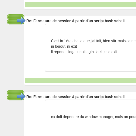
Re: Fermeture de session à partir d'un script bash schell
C'est la 1ère chose que j'ai fait, bien sûr. mais ca 
ni logout, ni exit
il répond : logout not login shell, use exit.
Re: Fermeture de session à partir d'un script bash schell
ca doit dépendre du window manager, mais on pourrai
----