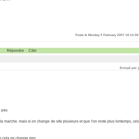
Poste le Monday 5 February 2007 16:14:39
Répondre
Citer
Envoyé par:
s pas.
, cela marche. mais si on change de site plusieurs et que l'on reste plus lontemps, cel
is cela ne change rien