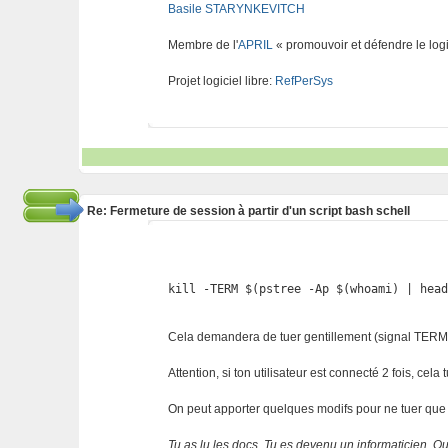
Basile STARYNKEVITCH
Membre de l'
APRIL
« promouvoir et défendre le logi
Projet logiciel libre:
RefPerSys
Re: Fermeture de session à partir d'un script bash schell
kill -TERM $(pstree -Ap $(whoami) | hea
Cela demandera de tuer gentillement (signal TERM e
Attention, si ton utilisateur est connecté 2 fois, ce
On peut apporter quelques modifs pour ne tuer que l'u
Tu as lu les docs. Tu es devenu un informaticien. Que