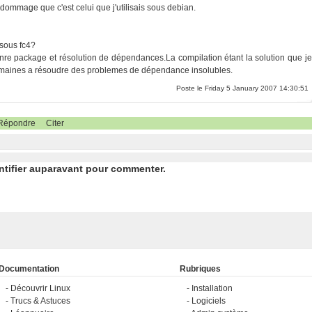
 dommage que c'est celui que j'utilisais sous debian.
 sous fc4?
enre package et résolution de dépendances.La compilation étant la solution que je
s semaines a résoudre des problemes de dépendance insolubles.
Poste le Friday 5 January 2007 14:30:51
Répondre
Citer
ntifier auparavant pour commenter.
Documentation
Rubriques
Découvrir Linux
Installation
Trucs & Astuces
Logiciels