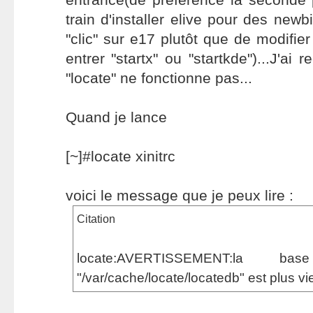
train d'installer elive pour des new
"clic" sur e17 plutôt que de modifier 
entrer "startx" ou "startkde")...J'ai 
"locate" ne fonctionne pas...
Quand je lance
[~]#locate xinitrc
voici le message que je peux lire :
Citation
locate:AVERTISSEMENT:la 
"/var/cache/locate/locatedb" est plus vie