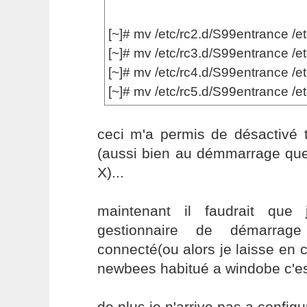
[~]# mv /etc/rc2.d/S99entrance /e
[~]# mv /etc/rc3.d/S99entrance /e
[~]# mv /etc/rc4.d/S99entrance /e
[~]# mv /etc/rc5.d/S99entrance /e
ceci m'a permis de désactivé t
(aussi bien au démmarrage que 
X)...
maintenant il faudrait que
gestionnaire de démarrag
connecté(ou alors je laisse en
newbees habitué a windobe c'es
de plus je n'arrive pas a config