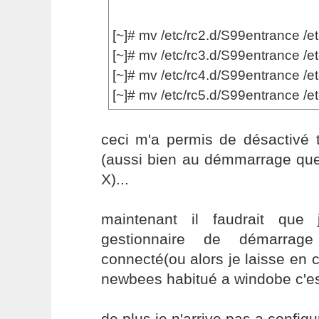
[~]# mv /etc/rc2.d/S99entrance /e
[~]# mv /etc/rc3.d/S99entrance /e
[~]# mv /etc/rc4.d/S99entrance /e
[~]# mv /etc/rc5.d/S99entrance /e
ceci m'a permis de désactivé t
(aussi bien au démmarrage que 
X)...
maintenant il faudrait que
gestionnaire de démarrag
connecté(ou alors je laisse en
newbees habitué a windobe c'es
de plus je n'arrive pas a config