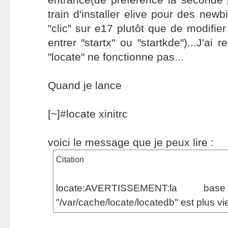
train d'installer elive pour des new
"clic" sur e17 plutôt que de modifier 
entrer "startx" ou "startkde")...J'ai 
"locate" ne fonctionne pas...
Quand je lance
[~]#locate xinitrc
voici le message que je peux lire :
Citation
locate:AVERTISSEMENT:la 
"/var/cache/locate/locatedb" est plus vie