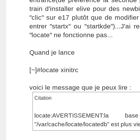
train d'installer elive pour des new
"clic" sur e17 plutôt que de modifier 
entrer "startx" ou "startkde")...J'ai 
"locate" ne fonctionne pas...
Quand je lance
[~]#locate xinitrc
voici le message que je peux lire :
Citation
locate:AVERTISSEMENT:la 
"/var/cache/locate/locatedb" est plus vie