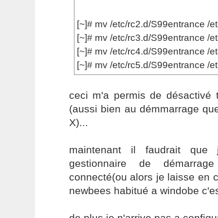
[~]# mv /etc/rc2.d/S99entrance /e
[~]# mv /etc/rc3.d/S99entrance /e
[~]# mv /etc/rc4.d/S99entrance /e
[~]# mv /etc/rc5.d/S99entrance /e
ceci m'a permis de désactivé t
(aussi bien au démmarrage que 
X)...
maintenant il faudrait que
gestionnaire de démarrag
connecté(ou alors je laisse en
newbees habitué a windobe c'es
de plus je n'arrive pas a config