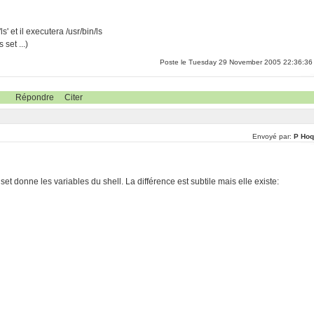
s' et il executera /usr/bin/ls
set ...)
Poste le Tuesday 29 November 2005 22:36:36
Répondre
Citer
Envoyé par:
P Hoq
t donne les variables du shell. La différence est subtile mais elle existe: