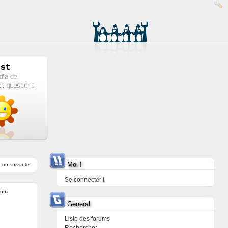
Moi !
e
ou
suivante
Se connecter !
ieu
General
Liste des forums