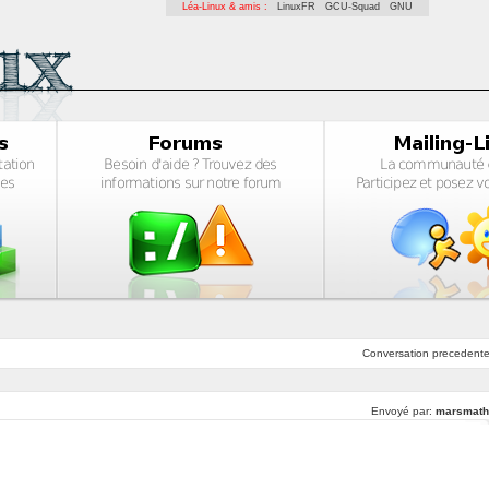
Léa-Linux & amis :
LinuxFR
GCU-Squad
GNU
Conversation
precedent
Envoyé par:
marsmath