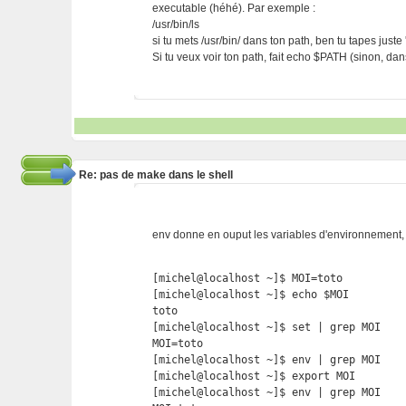
executable (héhé). Par exemple :
/usr/bin/ls
si tu mets /usr/bin/ dans ton path, ben tu tapes juste 'l
Si tu veux voir ton path, fait echo $PATH (sinon, dans 
Re: pas de make dans le shell
env donne en ouput les variables d'environnement, se
[michel@localhost ~]$ MOI=toto

[michel@localhost ~]$ echo $MOI

toto

[michel@localhost ~]$ set | grep MOI

MOI=toto

[michel@localhost ~]$ env | grep MOI

[michel@localhost ~]$ export MOI

[michel@localhost ~]$ env | grep MOI
