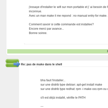
j'essaye d'installer le wifi sur mon portable et j' ai besoin
inconnue.
Avec un man make il me repond : no manual entry for make.
Comment savoir si cette commande est installee?
Encore merci par avance...
Bonne soiree.
Re: pas de make dans le shell
bha faut l'installer...
sur une distrib type debian: apt-get install make
sur une distrib type redhat: rpm -i make-xxx.rpm ou u
s'il est déjà installé, vérifie le PATH
---