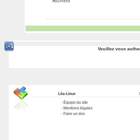
MOI=toto
Veuillez vous authe
Léa-Linux
Équipe du site
Mentions légales
Faire un don