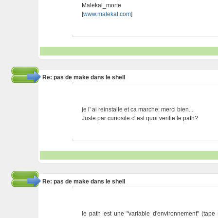
Malekal_morte
[
www.malekal.com
]
Re: pas de make dans le shell
je l' ai reinstalle et ca marche: merci bien...
Juste par curiosite c' est quoi verifie le path?
Re: pas de make dans le shell
le path est une "variable d'environnement" (tape