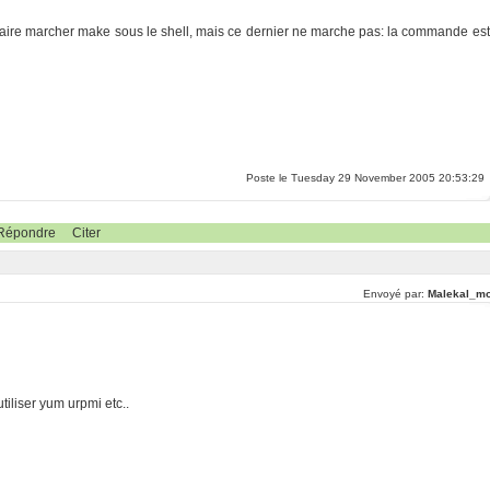
 de faire marcher make sous le shell, mais ce dernier ne marche pas: la commande est
Poste le Tuesday 29 November 2005 20:53:29
Répondre
Citer
Envoyé par:
Malekal_mo
tiliser yum urpmi etc..