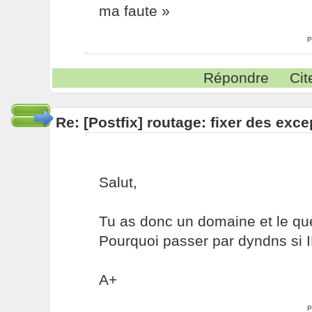
ma faute »
P
Répondre
Cit
Re: [Postfix] routage: fixer des exc
Salut,
Tu as donc un domaine et le qu
Pourquoi passer par dyndns si I
A+
P