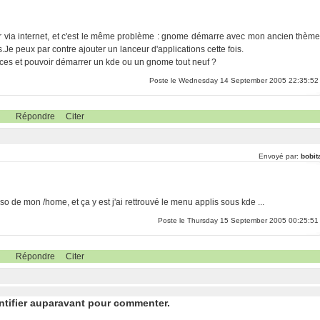
teur via internet, et c'est le même problème : gnome démarre avec mon ancien thème
Je peux par contre ajouter un lanceur d'applications cette fois.
nces et pouvoir démarrer un kde ou un gnome tout neuf ?
Poste le Wednesday 14 September 2005 22:35:52
Répondre
Citer
Envoyé par:
bobit
erso de mon /home, et ça y est j'ai rettrouvé le menu applis sous kde ...
Poste le Thursday 15 September 2005 00:25:51
Répondre
Citer
ntifier auparavant pour commenter.