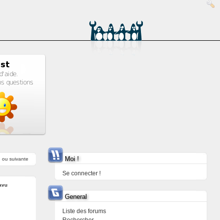
Moi !
e
ou
suivante
Se connecter !
avu
General
Liste des forums