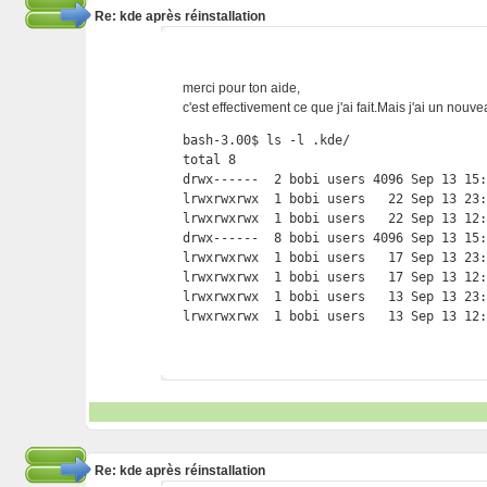
Re: kde après réinstallation
merci pour ton aide,
c'est effectivement ce que j'ai fait.Mais j'ai un nouve
bash-3.00$ ls -l .kde/

total 8

drwx------  2 bobi users 4096 Sep 13 15:
lrwxrwxrwx  1 bobi users   22 Sep 13 23:
lrwxrwxrwx  1 bobi users   22 Sep 13 12:
drwx------  8 bobi users 4096 Sep 13 15:
lrwxrwxrwx  1 bobi users   17 Sep 13 23:
lrwxrwxrwx  1 bobi users   17 Sep 13 12:
lrwxrwxrwx  1 bobi users   13 Sep 13 23:
Re: kde après réinstallation