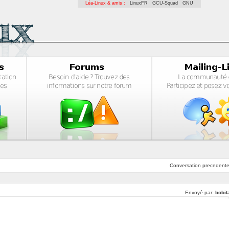
Léa-Linux & amis :
LinuxFR
GCU-Squad
GNU
Conversation
precedent
Envoyé par:
bobit