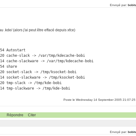
Envoyé par:
bobit
au .kde/ (alors j'ai peut être effacé depuis xfce)
54 Autostart

20 cache-slack -> /var/tmp/kdecache-bobi

14 cache-slackware -> /var/tmp/kdecache-bobi

54 share

20 socket-slack -> /tmp/ksocket-bobi

14 socket-slackware -> /tmp/ksocket-bobi

20 tmp-slack -> /tmp/kde-bobi

Poste le Wednesday 14 September 2005 21:07:25
Répondre
Citer
Envoyé par:
bobit