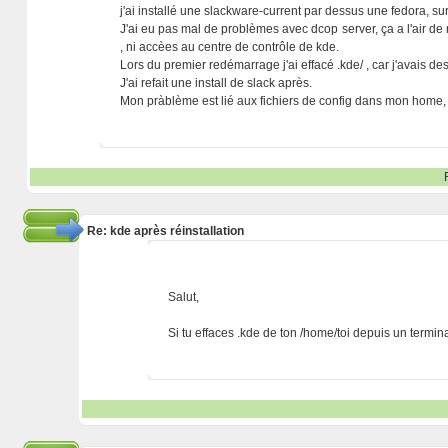
j'ai installé une slackware-current par dessus une fedora, sur
J'ai eu pas mal de problèmes avec dcop server, ça a l'air de
, ni accèes au centre de contrôle de kde.
Lors du premier redémarrage j'ai effacé .kde/ , car j'avais d
J'ai refait une install de slack après.
Mon pràblème est lié aux fichiers de config dans mon home, 
Re: kde après réinstallation
Salut,
Si tu effaces .kde de ton /home/toi depuis un termina