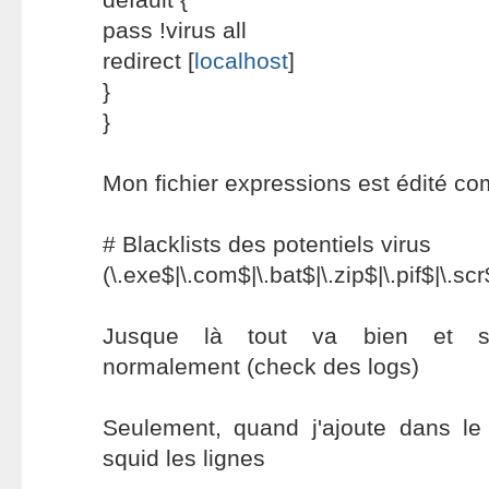
pass !virus all
redirect [
localhost
]
}
}
Mon fichier expressions est édité co
# Blacklists des potentiels virus
(\.exe$|\.com$|\.bat$|\.zip$|\.pif$|\.scr
Jusque là tout va bien et s
normalement (check des logs)
Seulement, quand j'ajoute dans le 
squid les lignes