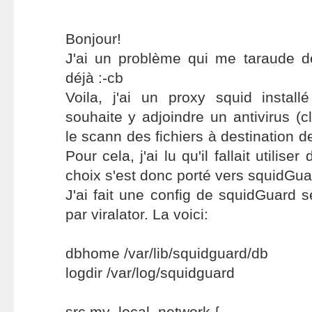
Bonjour!
J'ai un problème qui me taraude d
déjà :-cb
Voila, j'ai un proxy squid instal
souhaite y adjoindre un antivirus (c
le scann des fichiers à destination 
Pour cela, j'ai lu qu'il fallait utilis
choix s'est donc porté vers squidGuar
J'ai fait une config de squidGuard 
par viralator. La voici:
dbhome /var/lib/squidguard/db
logdir /var/log/squidguard
src my_local_network {