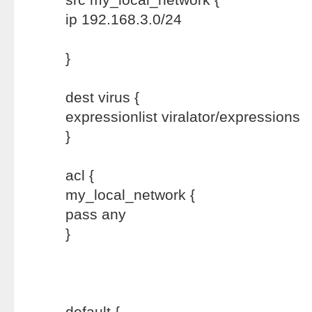
ip 192.168.3.0/24
}
dest virus {
expressionlist viralator/expressions
}
acl {
my_local_network {
pass any
}
default {