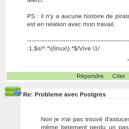
PS : il n'y a aucune histoire de pira
est en relation avec mon travail.
--------------------------------------------------
:1,$s/^.*\(linux\).*$/Vive \1/
Répondre
Citer
Re: Probleme avec Postgres
Non je n'ai pas trouvé d'astuce
même betement perdu un pass