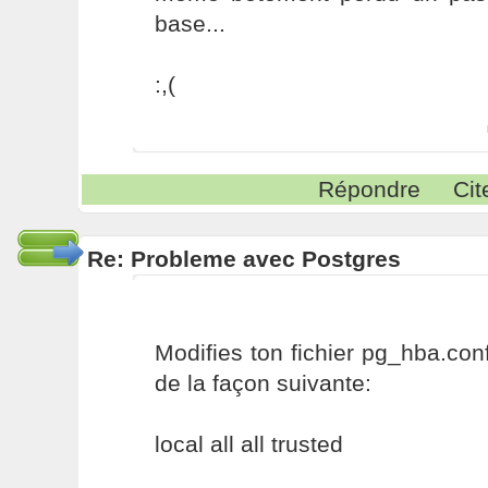
base...
:,(
Répondre
Cit
Re: Probleme avec Postgres
Modifies ton fichier pg_hba.conf
de la façon suivante:
local all all trusted