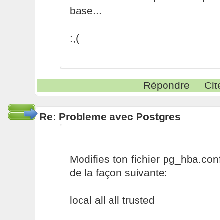
base...
:,(
Répondre
Cit
Re: Probleme avec Postgres
Modifies ton fichier pg_hba.conf
de la façon suivante:
local all all trusted