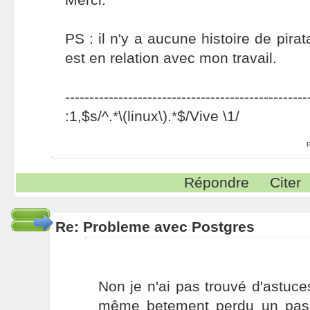
PS : il n'y a aucune histoire de pira
est en relation avec mon travail.
--------------------------------------------------
:1,$s/^.*\(linux\).*$/Vive \1/
Répondre
Citer
Re: Probleme avec Postgres
Non je n'ai pas trouvé d'astuce
même betement perdu un pass