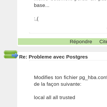
base...
:,(
Répondre
Cit
Re: Probleme avec Postgres
Modifies ton fichier pg_hba.conf
de la façon suivante:
local all all trusted