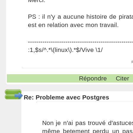
PS : il n'y a aucune histoire de pira
est en relation avec mon travail.
--------------------------------------------------
:1,$s/^.*\(linux\).*$/Vive \1/
Répondre
Citer
Re: Probleme avec Postgres
Non je n'ai pas trouvé d'astuce
même betement perdu un pass