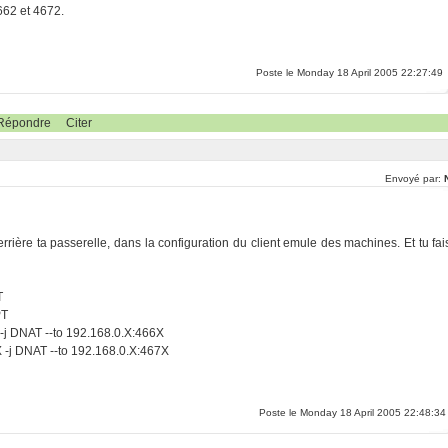
662 et 4672.
Poste le Monday 18 April 2005 22:27:49
Répondre
Citer
Envoyé par:
derrière ta passerelle, dans la configuration du client emule des machines. Et tu fai
T
PT
 -j DNAT --to 192.168.0.X:466X
X -j DNAT --to 192.168.0.X:467X
Poste le Monday 18 April 2005 22:48:34