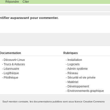
Répondre
Citer
ntifier auparavant pour commenter.
Documentation
Rubriques
Découvrir Linux
Installation
Trucs & Astuces
Logiciels
Léannuaire
Admin système
Logithèque
Réseau
Pilothèque
Sécurité et vie privée
Matériel
Développement
Environnements graphique
Sauf mention contraire, les documentations publiées sont sous licence
Creative-Commons