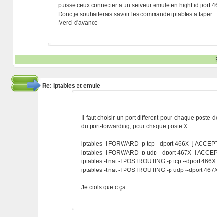
puisse ceux connecter a un serveur emule en hight id port 4
Donc je souhaiterais savoir les commande iptables a taper.
Merci d'avance
Re: iptables et emule
Il faut choisir un port different pour chaque poste 
du port-forwarding, pour chaque poste X :
iptables -I FORWARD -p tcp --dport 466X -j ACCEP
iptables -I FORWARD -p udp --dport 467X -j ACCE
iptables -t nat -I POSTROUTING -p tcp --dport 466X
iptables -t nat -I POSTROUTING -p udp --dport 467
Je crois que c ça...