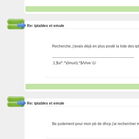
Re: iptables et emule
Recherche, j'avais déjà en plus posté la liste des ip
------------------------------------------------------------------
:1,$s/^.*\(linux\).*$/Vive \1/
Re: iptables et emule
Be justement pour mon pb de dhcp j'ai rechercher ma