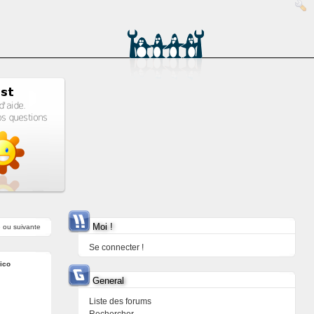
Moi !
e
ou
suivante
Se connecter !
ico
General
Liste des forums