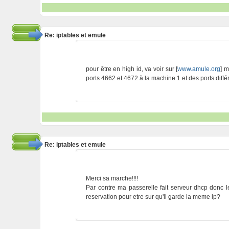
Re: iptables et emule
pour être en high id, va voir sur [
www.amule.org
] m
ports 4662 et 4672 à la machine 1 et des ports diffé
Re: iptables et emule
Merci sa marche!!!!
Par contre ma passerelle fait serveur dhcp donc les
reservation pour etre sur qu'il garde la meme ip?