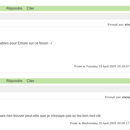
Répondre
Citer
Envoyé par:
tch
tables pour Emule sur ce forum :-/
Poste le Tuesday 19 April 2005 20:24:07
Répondre
Citer
Envoyé par:
elasp
is rien trouver peut etre que je n'essaye pas ac les bon mot clé
Poste le Wednesday 20 April 2005 00:06:17