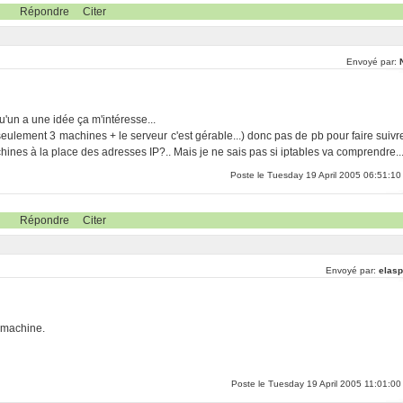
Répondre
Citer
Envoyé par:
qu'un a une idée ça m'intéresse...
seulement 3 machines + le serveur c'est gérable...) donc pas de pb pour faire suivr
achines à la place des adresses IP?.. Mais je ne sais pas si iptables va comprendre..
Poste le Tuesday 19 April 2005 06:51:10
Répondre
Citer
Envoyé par:
elasp
 machine.
Poste le Tuesday 19 April 2005 11:01:00