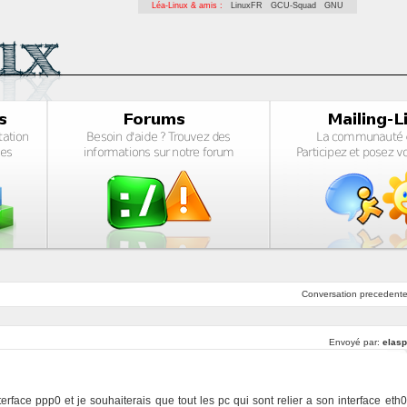
Léa-Linux & amis :
LinuxFR
GCU-Squad
GNU
Conversation
precedent
Envoyé par:
elasp
rface ppp0 et je souhaiterais que tout les pc qui sont relier a son interface eth0