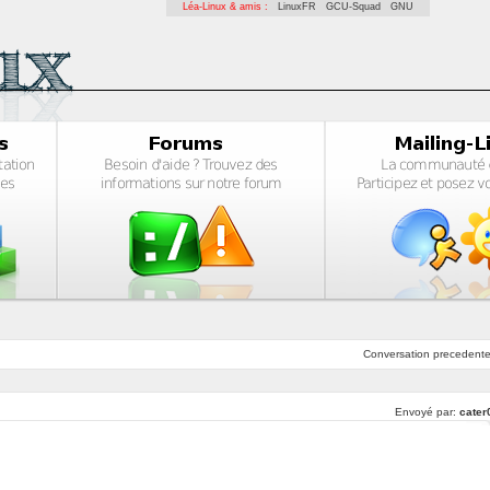
Léa-Linux & amis :
LinuxFR
GCU-Squad
GNU
Conversation
precedent
Envoyé par:
cater