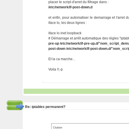
placer le script d'arret du filtrage dans :
/etc/network/if-post-down.d
et enfin, pour automatiser le demarrage et l'arret du 
iface lo, les deux lignes :
iface lo inet loopback
# Démarrage et arrêt automatique des règles "iptab
pre-up /etc/network/if-pre-up.d/"nom_script_dem
post-down /etc/network/if-post-down.d/"nom_scri
Et la ca marche...
Voila !!;-p
Re: iptables permanent?
Citation