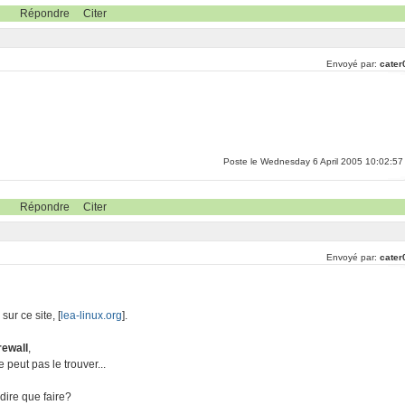
Répondre
Citer
Envoyé par:
cater
Poste le Wednesday 6 April 2005 10:02:57
Répondre
Citer
Envoyé par:
cater
sur ce site, [
lea-linux.org
].
irewall
,
e peut pas le trouver...
dire que faire?