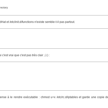
irectory
Hat et /etc/init.d/functions n'existe semble-t-il pas partout.
est vrai que c'est pas très clair ;-) ) :
( pense à le rendre exécutable : chmod u+x /etc/rc.d/iptables et garde une copie d