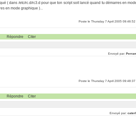
ué ( dans /etc/rc.d/rc3.d pour que ton script soit lancé quand tu démarres en mod
res en mode graphique )...
Poste le Thursday 7 April 2005 09:46:52
Répondre
Citer
Envoyé par:
Perra
Poste le Thursday 7 April 2005 09:48:37
Répondre
Citer
Envoyé par:
cater