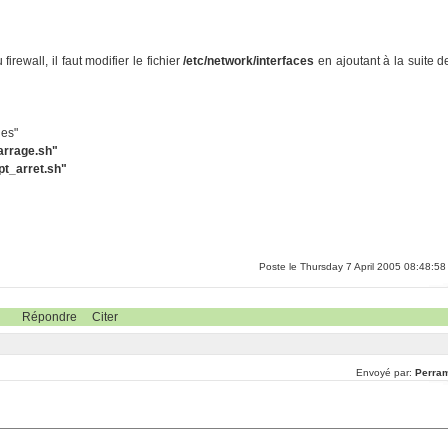
firewall, il faut modifier le fichier
/etc/network/interfaces
en ajoutant à la suite d
les"
arrage.sh"
pt_arret.sh"
Poste le Thursday 7 April 2005 08:48:58
Répondre
Citer
Envoyé par:
Perra