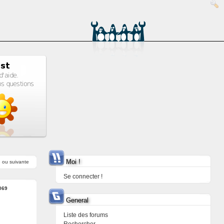
Moi !
e
ou
suivante
Se connecter !
069
General
Liste des forums