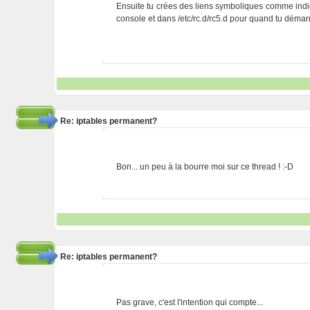
Ensuite tu crées des liens symboliques comme indiq
console et dans /etc/rc.d/rc5.d pour quand tu démar
Re: iptables permanent?
Bon... un peu à la bourre moi sur ce thread ! :-D
Re: iptables permanent?
Pas grave, c'est l'intention qui compte...