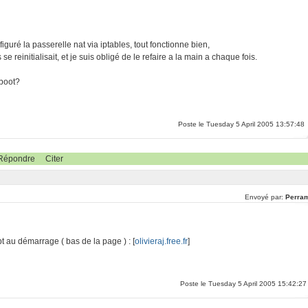
iguré la passerelle nat via iptables, tout fonctionne bien,
e reinitialisait, et je suis obligé de le refaire a la main a chaque fois.
eboot?
Poste le Tuesday 5 April 2005 13:57:48
Répondre
Citer
Envoyé par:
Perra
pt au démarrage ( bas de la page ) : [
olivieraj.free.fr
]
Poste le Tuesday 5 April 2005 15:42:27