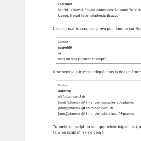
cater069
/etc/init.d/firewall: /etc/init.d/functions: No such file or d
Usage: firewall {start|stop|restart|status}
C'est normal, le script est prévu pour tourner sur Red
Citation
cater069
ok,
mais ou dois je placer le script?
Il me semble que c'est indiqué dans la doc ( même si c'
Citation
olivieraj
cd /etc/rc.d/rc3.d/
[root@phoenix /]# ln -s ../init.d/iptables s03iptables
[root@phoenix /]# cd /etc/rc.d/rc5.d/
[root@phoenix /]# ln -s ../init.d/iptables s03iptables
Tu mets ton script en tant que /etc/rc.d/iptables 
l'ancien script s'il existe déjà ).