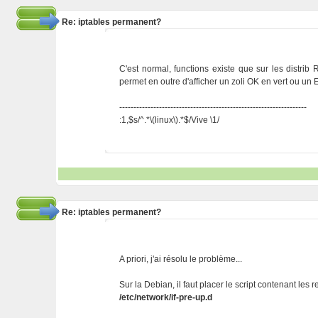
Re: iptables permanent?
C'est normal, functions existe que sur les distrib Re
permet en outre d'afficher un zoli OK en vert ou
------------------------------------------------------------------
:1,$s/^.*\(linux\).*$/Vive \1/
Re: iptables permanent?
A priori, j'ai résolu le problème...
Sur la Debian, il faut placer le script contenant les r
/etc/network/if-pre-up.d