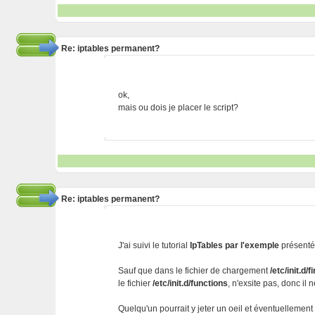
Re: iptables permanent?
ok,
mais ou dois je placer le script?
Re: iptables permanent?
J'ai suivi le tutorial
IpTables par l'exemple
présenté 
Sauf que dans le fichier de chargement
/etc/init.d/f
le fichier
/etc/init.d/functions
, n'exsite pas, donc il n
Quelqu'un pourrait y jeter un oeil et éventuellement 