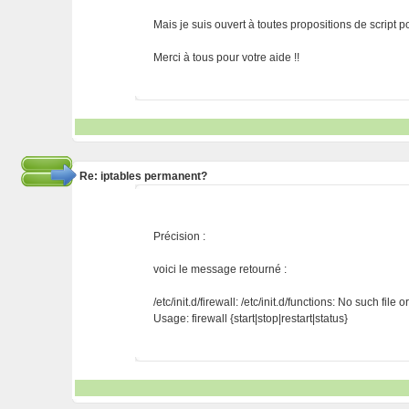
Mais je suis ouvert à toutes propositions de script p
Merci à tous pour votre aide !!
Re: iptables permanent?
Précision :
voici le message retourné :
/etc/init.d/firewall: /etc/init.d/functions: No such file o
Usage: firewall {start|stop|restart|status}