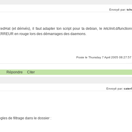
Envoyé par:
tch
dHat (et dérivés), il faut adapter ton script pour ta debian, le /etc/init.d/function
 un ERREUR en rouge lors des démarrages des daemons.
Poste le Thursday 7 April 2005 08:27:57
Répondre
Citer
Envoyé par:
cater
egles de filtrage dans le dossier :