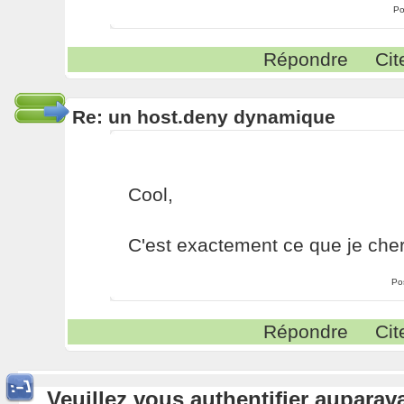
Po
Répondre
Cit
Re: un host.deny dynamique
Cool,
C'est exactement ce que je cherc
Po
Répondre
Cit
Veuillez vous authentifier aupara