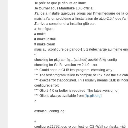
Je précise que je débute en linux.
Je tourner sous Mandrake 10.0 official.
J'ai deja installé quelques progs par l'intermédiaire de l
mais la j'ai un problème a l'installation de gLib-2.5.4 que j'ai 
J'arrive a compiler et a installer glib par:
# ./configure
# make
# make install
# make clean
mais au ./configure de pango-1.5.2 (téléchargé au même endr
<
checking for pkg-config... (cached) /usr/bin/pkg-config
checking for GLIB - version >= 2.4.0... no
*** Could not run GLIB test program, checking why...
*** The test program failed to compile or link. See the file conf
*** exact error that occured. This usually means GLIB is incorr
configure: error:
*** Glib 2.4.0 or better is required. The latest version of
*** Glib is always available from [
ftp.gtk.org
].
>
extrait du config.log:
<
configure:21792: gcc -o conftest -g -O2 -Wall conftest.c >&5