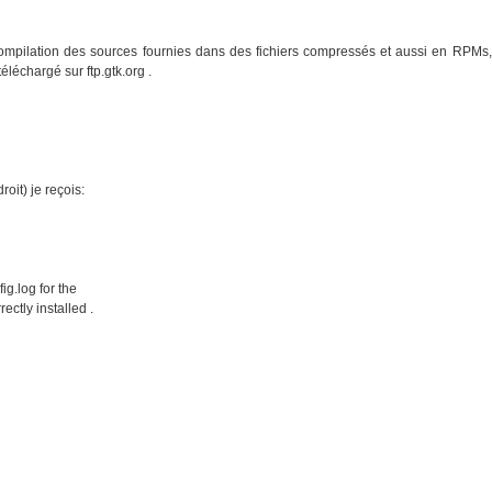
a compilation des sources fournies dans des fichiers compressés et aussi en RPMs,
téléchargé sur ftp.gtk.org .
oit) je reçois:
ig.log for the
ectly installed .