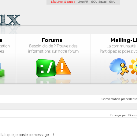
Léa-Linux & amis :
LinuxFR
GCU-Squad
GNU
Conversation
precedent
Envoyé par:
Booz
allait que je poste ce message. :-/