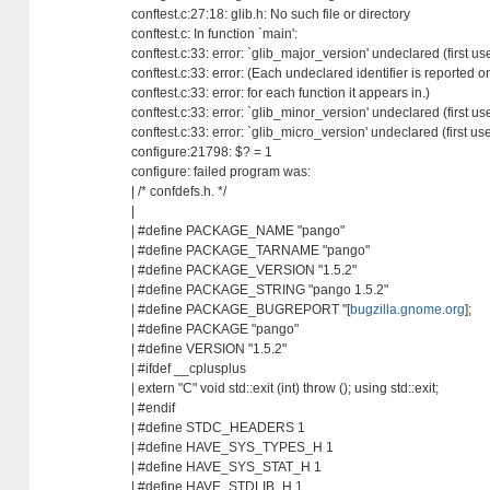
conftest.c:27:18: glib.h: No such file or directory
conftest.c: In function `main':
conftest.c:33: error: `glib_major_version' undeclared (first use
conftest.c:33: error: (Each undeclared identifier is reported 
conftest.c:33: error: for each function it appears in.)
conftest.c:33: error: `glib_minor_version' undeclared (first use
conftest.c:33: error: `glib_micro_version' undeclared (first use
configure:21798: $? = 1
configure: failed program was:
| /* confdefs.h. */
|
| #define PACKAGE_NAME "pango"
| #define PACKAGE_TARNAME "pango"
| #define PACKAGE_VERSION "1.5.2"
| #define PACKAGE_STRING "pango 1.5.2"
| #define PACKAGE_BUGREPORT "[
bugzilla.gnome.org
];
| #define PACKAGE "pango"
| #define VERSION "1.5.2"
| #ifdef __cplusplus
| extern "C" void std::exit (int) throw (); using std::exit;
| #endif
| #define STDC_HEADERS 1
| #define HAVE_SYS_TYPES_H 1
| #define HAVE_SYS_STAT_H 1
| #define HAVE_STDLIB_H 1