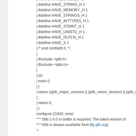
| #define HAVE_STRING_H 1
| #define HAVE_MEMORY_H 1
| #define HAVE_STRINGS_H 1
| #define HAVE_INTTYPES_H 1
| #define HAVE_STDINT_H 1
| #define HAVE_UNISTD_H 1
| #define HAVE_DLFCN_H 1
| #define HAVE_X 1
| /* end confdefs.h. */
|
| #include <glib.h>
| #include <stdio.h>
|
| int
| main ()
| {
| return ((glib_major_version) || (glib_minor_version) || (glib
| ;
| return 0;
| }
configure:21842: error:
*** Glib 2.4.0 or better is required. The latest version of
*** Glib is always available from [
ftp.gtk.org
].
>