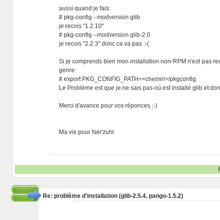
aussi quand je fais:
# pkg-config --modversion glib
je recois "1.2.10"
# pkg-config --modversion glib-2.0
je recois "2.2.3" donc ca va pas :-(
Si je comprends bien mon installation non-RPM n'est pas reco
genre:
# export PKG_CONFIG_PATH=<chemin>/pkgconfig
Le Problème est que je ne sais pas où est installé glib et d
Merci d'avance pour vos réponces ;-)
Ma vie pour Ner'zuhl
Re: problème d'installation (glib-2.5.4, pango-1.5.2)