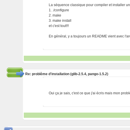
La séquence classique pour compiler et installer u
1. ./configure
2. make
3. make install
et c'est tout!!!
En général, y a toujours un README vient avec l'ar
Re: problème d'installation (glib-2.5.4, pango-1.5.2)
Oui ça je sais, c'est ce que j'ai écris mais mon probl