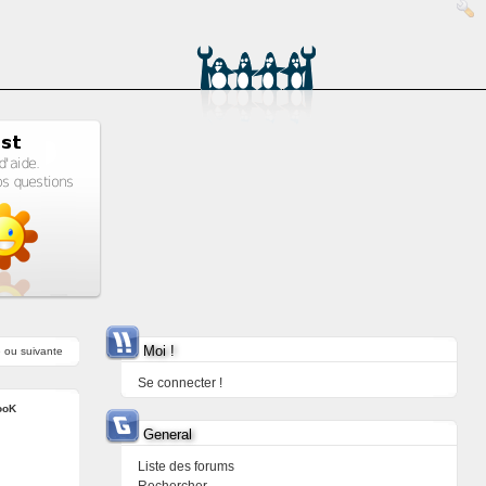
Moi !
e
ou
suivante
Se connecter !
ooK
General
Liste des forums