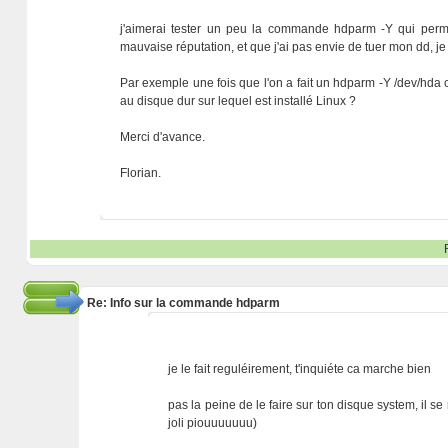
j'aimerai tester un peu la commande hdparm -Y qui perm
mauvaise réputation, et que j'ai pas envie de tuer mon dd, je
Par exemple une fois que l'on a fait un hdparm -Y /dev/hda 
au disque dur sur lequel est installé Linux ?
Merci d'avance.
Florian.
Re: Info sur la commande hdparm
je le fait reguléirement, t'inquiéte ca marche bien
pas la peine de le faire sur ton disque system, il se
joli piouuuuuuu)