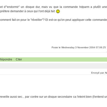
et d'"endormir" un disque dur, mais vu que la commande hdparm a plutôt une
 préfere demander à ceux qui l'ont déjà fait
comment fait on pour le "réveiller"? Et est-ce qu'on peut appliquer cette commande
Poste le Wednesday 3 November 2004 07:06:25
Répondre
Citer
Envoyé par:
f
 reveille aussi sec... par contre sur un disque secondaire ca l'eteint bien (t'entend u