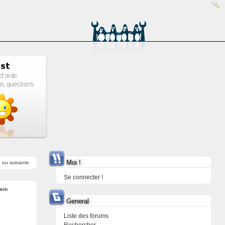
Moi !
e
ou
suivante
Se connecter !
ein
General
Liste des forums