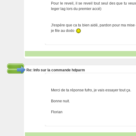
Pour le reveil, il se reveil tout seul des que tu ve
leger lag lors du premier accé)
J'espére que ca ta bien aidé, pardon pour ma mise en
je file au dodo
Re: Info sur la commande hdparm
Merci de ta réponse fufro, je vais essayer tout ça.
Bonne nuit.
Florian