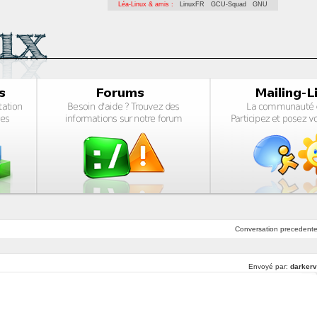
Léa-Linux & amis :
LinuxFR
GCU-Squad
GNU
Conversation
precedent
Envoyé par:
darkerv