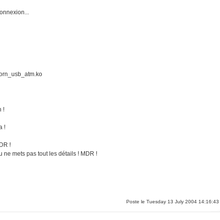
 connexion...
icorn_usb_atm.ko
 !
a !
MDR !
 ne mets pas tout les détails ! MDR !
Poste le Tuesday 13 July 2004 14:16:43