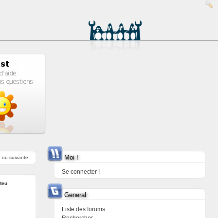
Moi !
e
ou
suivante
Se connecter !
teu
General
Liste des forums