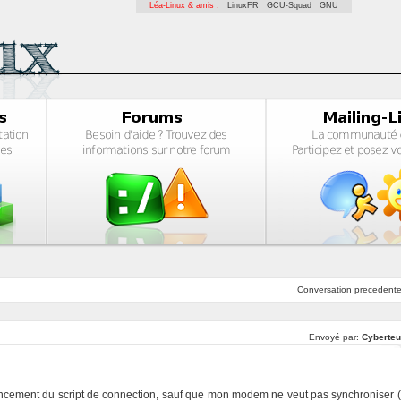
Léa-Linux & amis :
LinuxFR
GCU-Squad
GNU
Conversation
precedent
Envoyé par:
Cyberteu
u lancement du script de connection, sauf que mon modem ne veut pas synchroniser (