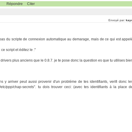
Répondre
Citer
Envoyé par:
kay
e pas du scripte de connexion automatique au demarage, mais de ce qui est appel
 script et éditez le :"
drivers plus anciens que le 0.8.7. je te pose donc la question es que tu utilises bie
 y arriver peut aussi provenir d'un probléme de tes identifiants, verifi donc le
 "/etc/ppp/chap-secrets". tu dois trouver ceci: (avec tes identifiants à la place d