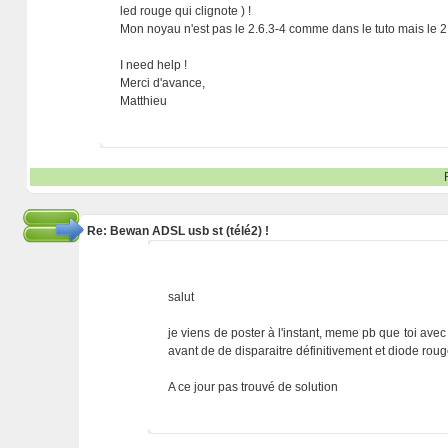
led rouge qui clignote ) !
Mon noyau n'est pas le 2.6.3-4 comme dans le tuto mais le 2.
I need help !
Merci d'avance,
Matthieu
Re: Bewan ADSL usb st (télé2) !
salut
je viens de poster à l'instant, meme pb que toi avec
avant de de disparaitre définitivement et diode ro
A ce jour pas trouvé de solution