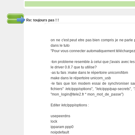
Re: toujours pas ! !
on ne c'est peut etre pas bien compris je ne parl
dans le tuto
"Pour vous connecter automatiquement téléchargez ce
-ton probleme resemble à celui que j'avais avec les 
le driver 0.8.7 que tu utilise?
-as tu fais :make dans le répertoire unicorn/libm
make dans le répertoire unicorn_usb
-le fais que ton modem essai de synchroniser sans
fichiers" /etc/ppp/options", "/etc/ppp/pap-secrets",
"mon_login@tele2.fr * mon_mot_de_passe")
Editer /etc/ppp/options :
usepeerdns
lock
ipparam ppp0
noipdefault