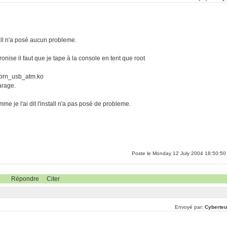
tall n'a posé aucun probleme.
nise il faut que je tape à la console en tent que root
icorn_usb_atm.ko
arage.
me je l'ai dit l'install n'a pas posé de probleme.
Poste le Monday 12 July 2004 18:50:50
Répondre
Citer
Envoyé par:
Cyberteu