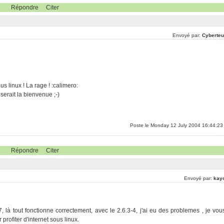
Répondre
Citer
Envoyé par:
Cyberteu
 linux ! La rage ! :calimero:
 serait la bienvenue ;-)
Poste le Monday 12 July 2004 16:44:23
Répondre
Citer
Envoyé par:
kay
7, là tout fonctionne correctement, avec le 2.6.3-4, j'ai eu des problemes , je vou
rofiter d'internet sous linux.