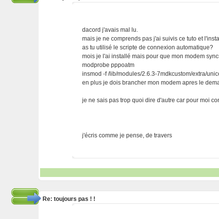
dacord j'avais mal lu.
mais je ne comprends pas j'ai suivis ce tuto et l'ins
as tu utilisé le scripte de connexion automatique?
mois je l'ai installé mais pour que mon modem syncro
modprobe pppoatm
insmod -f /lib/modules/2.6.3-7mdkcustom/extra/un
en plus je dois brancher mon modem apres le dem
je ne sais pas trop quoi dire d'autre car pour moi com
j'écris comme je pense, de travers
Re: toujours pas ! !