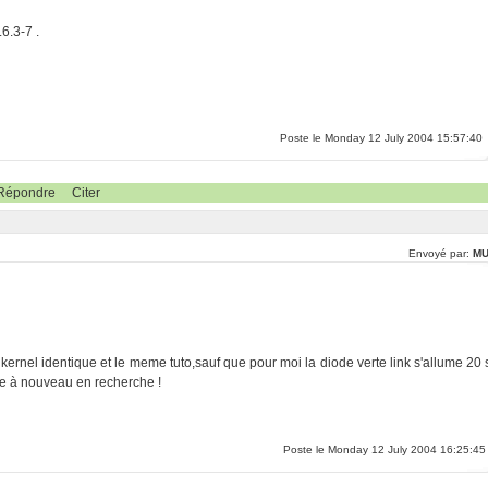
6.3-7 .
Poste le Monday 12 July 2004 15:57:40
Répondre
Citer
Envoyé par:
M
 kernel identique et le meme tuto,sauf que pour moi la diode verte link s'allume 20 
uge à nouveau en recherche !
Poste le Monday 12 July 2004 16:25:45