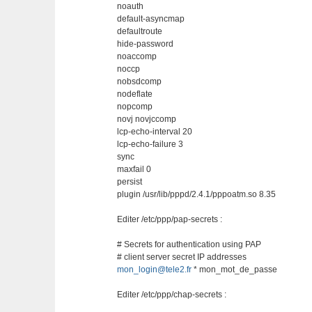
noauth
default-asyncmap
defaultroute
hide-password
noaccomp
noccp
nobsdcomp
nodeflate
nopcomp
novj novjccomp
lcp-echo-interval 20
lcp-echo-failure 3
sync
maxfail 0
persist
plugin /usr/lib/pppd/2.4.1/pppoatm.so 8.35
Editer /etc/ppp/pap-secrets :
# Secrets for authentication using PAP
# client server secret IP addresses
mon_login@tele2.fr
* mon_mot_de_passe
Editer /etc/ppp/chap-secrets :