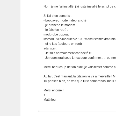
Non, je ne l'ai installé, j'ai juste installé le script de
Si j'ai bien compris :
- boot avec modem débranché
- je branche le modem
- je fais (en root) :
modprobe pppoatm
insmod -f /lib/modules/2.6.3-7mdkcustom/extra/un
- et je fais (toujours en root) :
adsl start
- Je suis normalement connecté !!!
- Je reposterai sous Linux pour confirmer... ... ou non
Merci beaucoup de ton aide, je vais tester comme ç
Au fait, c'est marrant, ta citation te va à merveille ! 
Tu penses bien, on voit que tu te comprends, mais tu
Merci encore !
++
Matthieu