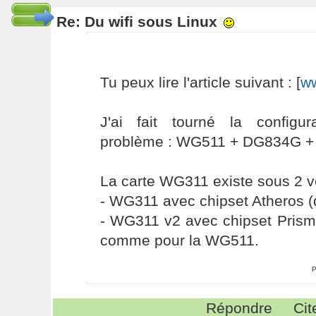
Re: Du wifi sous Linux
Tu peux lire l'article suivant : [
ww
J'ai fait tourné la configu
problème : WG511 + DG834G + M
La carte WG311 existe sous 2 v
- WG311 avec chipset Atheros (
- WG311 v2 avec chipset Prism
comme pour la WG511.
P
Répondre
Cit