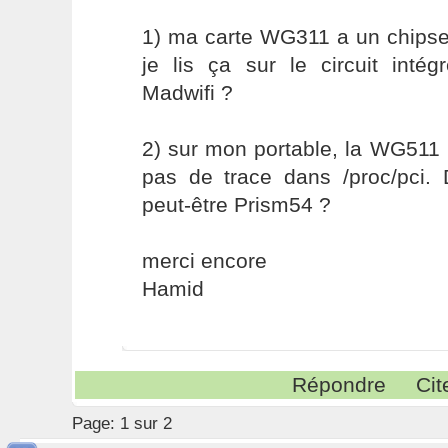
1) ma carte WG311 a un chip
je lis ça sur le circuit inté
Madwifi ?
2) sur mon portable, la WG511 
pas de trace dans /proc/pci. D
peut-être Prism54 ?
merci encore
Hamid
Répondre
Cit
Page:
1 sur 2