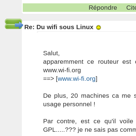
Répondre
Cit
Re: Du wifi sous Linux
Salut,
apparemment ce routeur est d
www.wi-fi.org
==> [
www.wi-fi.org
]
De plus, 20 machines ca me s
usage personnel !
Par contre, est ce qu'il voil
GPL.....??? je ne sais pas comme