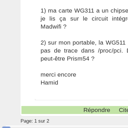
1) ma carte WG311 a un chip
je lis ça sur le circuit inté
Madwifi ?
2) sur mon portable, la WG511 
pas de trace dans /proc/pci. D
peut-être Prism54 ?
merci encore
Hamid
Répondre
Cit
Page:
1 sur 2