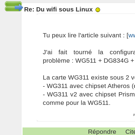
Re: Du wifi sous Linux
Tu peux lire l'article suivant : [
ww
J'ai fait tourné la configu
problème : WG511 + DG834G + M
La carte WG311 existe sous 2 v
- WG311 avec chipset Atheros (
- WG311 v2 avec chipset Prism
comme pour la WG511.
P
Répondre
Cit