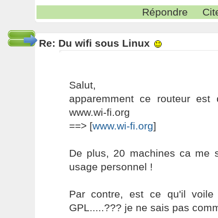
Répondre
Cit
Re: Du wifi sous Linux
Salut,
apparemment ce routeur est d
www.wi-fi.org
==> [
www.wi-fi.org
]
De plus, 20 machines ca me s
usage personnel !
Par contre, est ce qu'il voil
GPL.....??? je ne sais pas comme