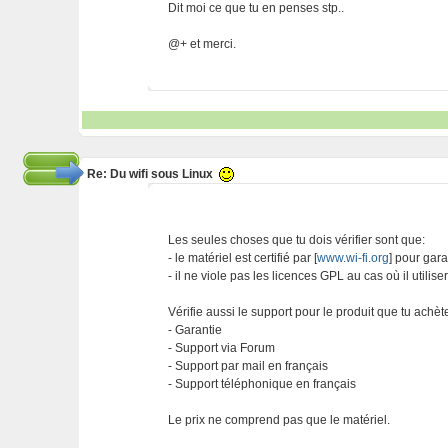
Dit moi ce que tu en penses stp..
@+ et merci.
Re: Du wifi sous Linux
Les seules choses que tu dois vérifier sont que:
- le matériel est certifié par [
www.wi-fi.org
] pour garan
- il ne viole pas les licences GPL au cas où il utilise
Vérifie aussi le support pour le produit que tu achète
- Garantie
- Support via Forum
- Support par mail en français
- Support téléphonique en français
Le prix ne comprend pas que le matériel.