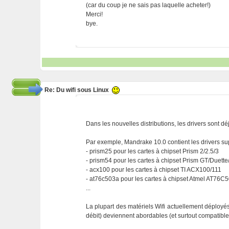
(car du coup je ne sais pas laquelle acheter!)
Merci!
bye.
Re: Du wifi sous Linux
Dans les nouvelles distributions, les drivers sont dé
Par exemple, Mandrake 10.0 contient les drivers su
- prism25 pour les cartes à chipset Prism 2/2.5/3
- prism54 pour les cartes à chipset Prism GT/Duette
- acx100 pour les cartes à chipset TI ACX100/111
- at76c503a pour les cartes à chipset Atmel AT76C
...
La plupart des matériels Wifi actuellement déployé
débit) deviennent abordables (et surtout compatibl