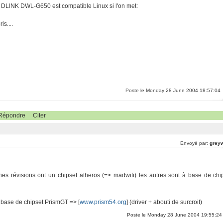
carte DLINK DWL-G650 est compatible Linux si l'on met:
is....
Poste le Monday 28 June 2004 18:57:04
Répondre
Citer
Envoyé par:
greyw
nes révisions ont un chipset atheros (=> madwifi) les autres sont à base de chi
 à base de chipset PrismGT => [
www.prism54.org
] (driver + abouti de surcroit)
Poste le Monday 28 June 2004 19:55:24