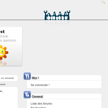
Moi !
e
ou
suivante
vante
Se connecter !
me_
General
Liste des forums