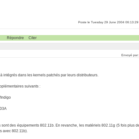
Poste le Tuesday 29 June 2004 06:13:29
Répondre
Citer
Envoyé par
jà intégrés dans les kernels patchés par leurs distributeurs.
pplémentaires suivants :
/Indigo
503A
s sont des équipements 802.11b. En revanche, les matériels 802.11g (5 fois plus d
es avec 802.11b).