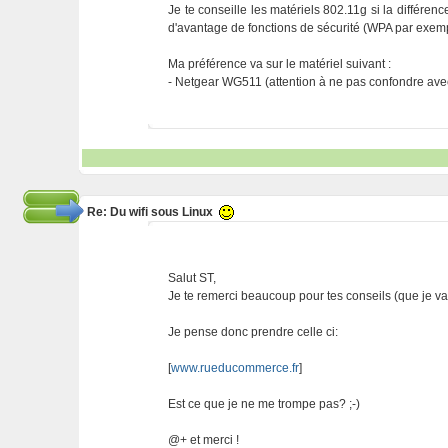
Je te conseille les matériels 802.11g si la différenc
d'avantage de fonctions de sécurité (WPA par exemp
Ma préférence va sur le matériel suivant :
- Netgear WG511 (attention à ne pas confondre a
Re: Du wifi sous Linux
Salut ST,
Je te remerci beaucoup pour tes conseils (que je va
Je pense donc prendre celle ci:
[
www.rueducommerce.fr
]
Est ce que je ne me trompe pas? ;-)
@+ et merci !