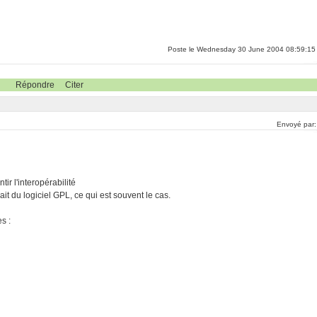
Poste le Wednesday 30 June 2004 08:59:15
Répondre
Citer
Envoyé par
tir l'interopérabilité
rait du logiciel GPL, ce qui est souvent le cas.
s :