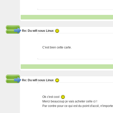
Re: Du wifi sous Linux
C'est bien cette carte.
Re: Du wifi sous Linux
Ok c'est cool
Merci beaucoup je vais acheter celle ci !
Par contre pour ce qui est du point d'accé, n'importe l