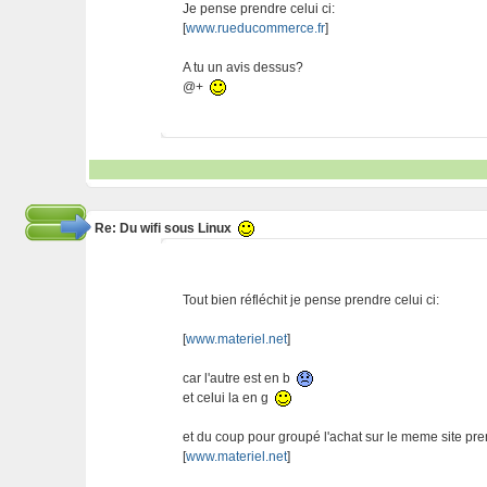
Je pense prendre celui ci:
[
www.rueducommerce.fr
]
A tu un avis dessus?
@+
Re: Du wifi sous Linux
Tout bien réfléchit je pense prendre celui ci:
[
www.materiel.net
]
car l'autre est en b
et celui la en g
et du coup pour groupé l'achat sur le meme site pren
[
www.materiel.net
]