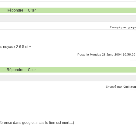
Répondre
Citer
Envoyé par:
greyw
es noyaux 2.6.5 et +
Poste le Monday 28 June 2004 19:56:29
Répondre
Citer
Envoyé par:
Guillau
éférencé dans google...mais le lien est mort....)