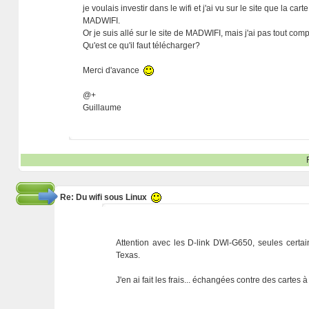
je voulais investir dans le wifi et j'ai vu sur le site que la 
MADWIFI.
Or je suis allé sur le site de MADWIFI, mais j'ai pas tout compr
Qu'est ce qu'il faut télécharger?
Merci d'avance
@+
Guillaume
Re: Du wifi sous Linux
Attention avec les D-link DWl-G650, seules certai
Texas.
J'en ai fait les frais... échangées contre des cartes