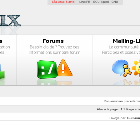
Léa-Linux & amis :
LinuxFR
GCU-Squad
GNU
Conversation
precedent
Aller à la page:
1
2
Page sui
Envoyé par:
Guillau