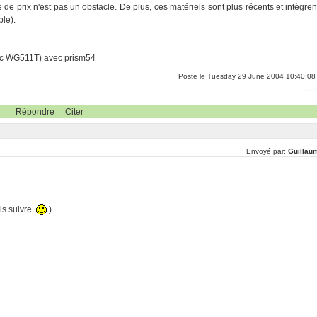
e de prix n'est pas un obstacle. De plus, ces matériels sont plus récents et intègren
le).
vec WG511T) avec prism54
Poste le Tuesday 29 June 2004 10:40:08
Répondre
Citer
Envoyé par:
Guillau
is suivre
)