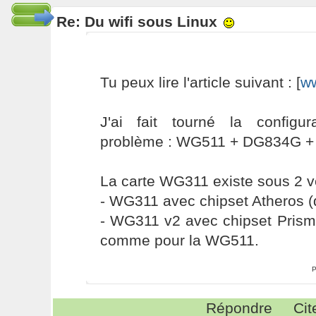
Re: Du wifi sous Linux
Tu peux lire l'article suivant : [
ww
J'ai fait tourné la configu
problème : WG511 + DG834G + M
La carte WG311 existe sous 2 v
- WG311 avec chipset Atheros (
- WG311 v2 avec chipset Prism
comme pour la WG511.
P
Répondre
Cit