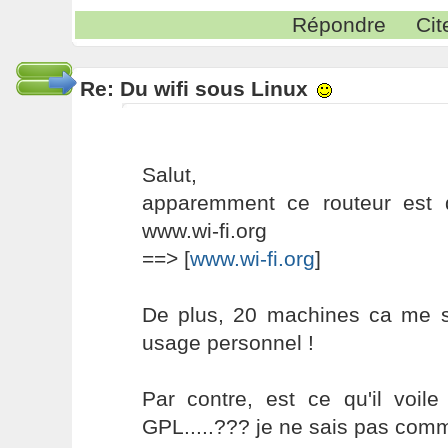
Répondre
Cit
Re: Du wifi sous Linux
Salut,
apparemment ce routeur est d
www.wi-fi.org
==> [
www.wi-fi.org
]
De plus, 20 machines ca me s
usage personnel !
Par contre, est ce qu'il voil
GPL.....??? je ne sais pas comme