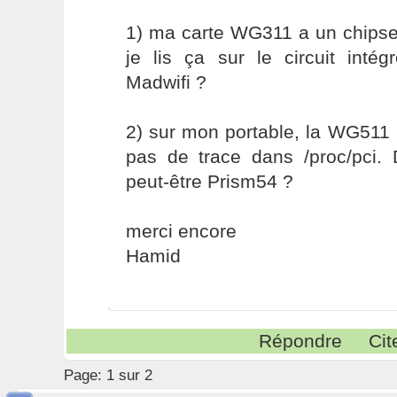
1) ma carte WG311 a un chip
je lis ça sur le circuit inté
Madwifi ?
2) sur mon portable, la WG511 
pas de trace dans /proc/pci. D
peut-être Prism54 ?
merci encore
Hamid
Répondre
Cit
Page:
1 sur 2