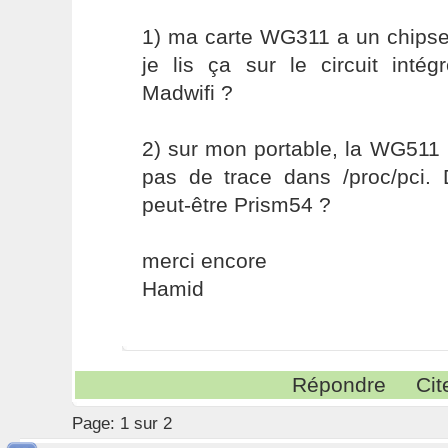
1) ma carte WG311 a un chip
je lis ça sur le circuit inté
Madwifi ?
2) sur mon portable, la WG511 
pas de trace dans /proc/pci. D
peut-être Prism54 ?
merci encore
Hamid
Répondre
Cit
Page:
1 sur 2