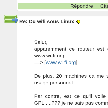
Répondre
Cit
Re: Du wifi sous Linux
Salut,
apparemment ce routeur est d
www.wi-fi.org
==> [
www.wi-fi.org
]
De plus, 20 machines ca me s
usage personnel !
Par contre, est ce qu'il voil
GPL.....??? je ne sais pas comme