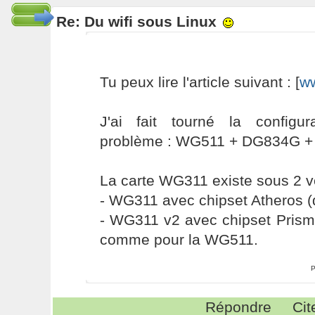
Re: Du wifi sous Linux
Tu peux lire l'article suivant : [
ww
J'ai fait tourné la configu
problème : WG511 + DG834G + M
La carte WG311 existe sous 2 v
- WG311 avec chipset Atheros (
- WG311 v2 avec chipset Prism
comme pour la WG511.
P
Répondre
Cit